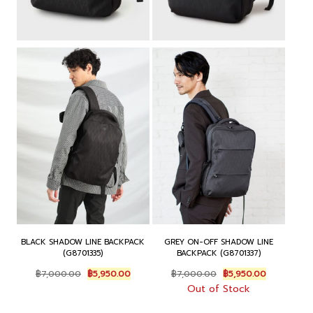
BLACK SHADOW LINE BACKPACK
GREY ON-OFF SHADOW LINE
(G8701335)
BACKPACK (G8701337)
Original
Current
Original
Current
฿
7,000.00
฿
5,950.00
฿
7,000.00
฿
5,950.00
price
price
price
price
Out of Stock
was:
is:
was:
is:
฿7,000.00.
฿5,950.00.
฿7,000.00.
฿5,950.00.