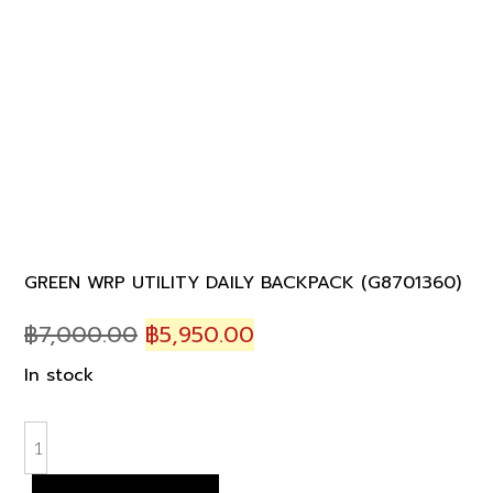
GREEN WRP UTILITY DAILY BACKPACK (G8701360)
Original
Current
฿
7,000.00
฿
5,950.00
price
price
In stock
was:
is:
฿7,000.00.
฿5,950.00.
GREEN
WRP
UTILITY