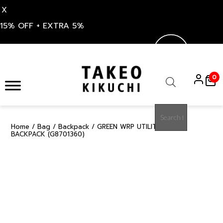
X
15% OFF + EXTRA 5%
Skip
to
0
content
Products
search
Home
/
Bag
/
Backpack
/ GREEN WRP UTILITY DAILY
15%
BACKPACK (G8701360)