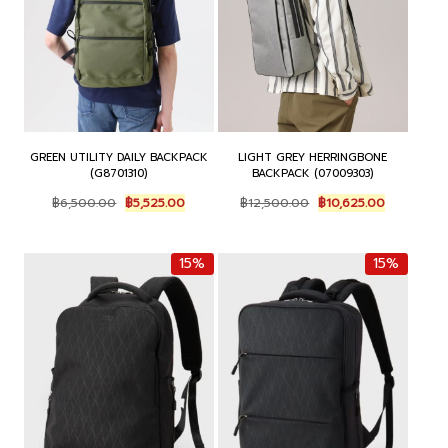
GREEN UTILITY DAILY BACKPACK
LIGHT GREY HERRINGBONE
(G8701310)
BACKPACK (07009303)
Original
Current
Original
Current
฿
6,500.00
฿
5,525.00
฿
12,500.00
฿
10,625.00
price
price
price
price
was:
is:
was:
is:
฿6,500.00.
฿5,525.00.
฿12,500.00.
฿10,625.00
15%
15%