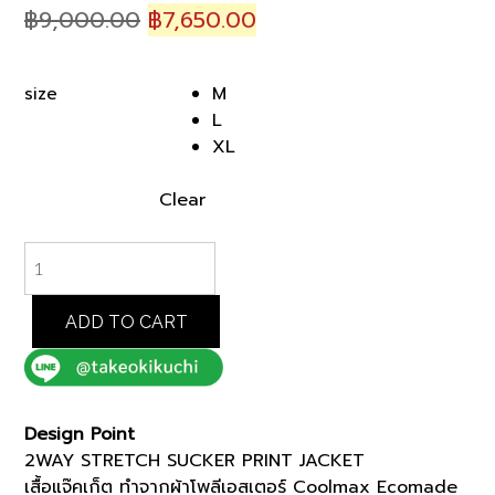
Original
Current
฿
9,000.00
฿
7,650.00
price
price
was:
is:
M
size
฿9,000.00.
฿7,650.00.
L
XL
Clear
GREY
2WAY
STRETCH
SUCKER
ADD TO CART
PRINT
JACKET
(K8144999)
quantity
Design Point
2WAY STRETCH SUCKER PRINT JACKET
เสื้อแจ๊คเก็ต ทำจากผ้าโพลีเอสเตอร์ Coolmax Ecomade