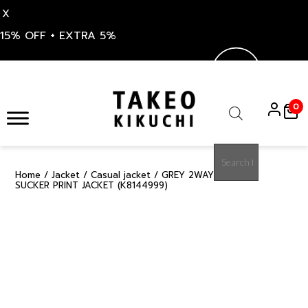
X
15% OFF + EXTRA 5%
Skip
to
0
content
Products
search
Home
/
Jacket
/
Casual jacket
/ GREY 2WAY STRETCH
15%
SUCKER PRINT JACKET (K8144999)