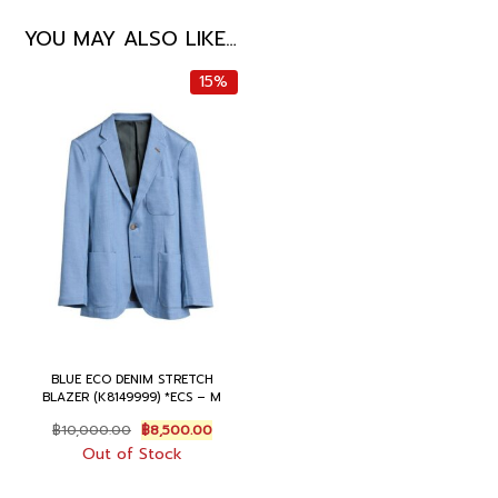
YOU MAY ALSO LIKE…
15%
BLUE ECO DENIM STRETCH
BLAZER (K8149999) *ECS – M
Original
Current
฿
10,000.00
฿
8,500.00
price
price
Out of Stock
was:
is:
฿10,000.00.
฿8,500.00.