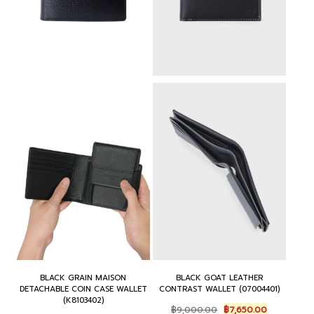
BLACK GRAIN MAISON
BLACK GOAT LEATHER
DETACHABLE COIN CASE WALLET
CONTRAST WALLET (07004401)
(K8103402)
Original
Current
฿
9,000.00
฿
7,650.00