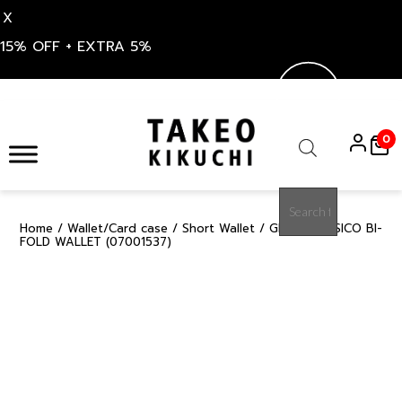
X
15% OFF + EXTRA 5%
Skip
to
0
content
Products
search
Home
/
Wallet/Card case
/
Short Wallet
/ GREY CLASSICO BI-
15%
FOLD WALLET (07001537)