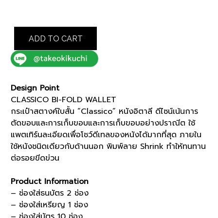
was:
is:
฿6,500.00.
฿5,525.00.
GREY
ADD TO CART
CLASSICO
BI-
FOLD
WALLET
(07001537)
Design Point
quantity
CLASSICO BI-FOLD WALLET
กระเป๋าสตางค์ใบสั้น “Classico” หนังอิตาลี ดีไซน์เน้นการ
ตัดขอบและการเก็บขอบและการเก็บขอบอย่างปราณีต ใช้
แพตเทิร์นละเอียดเพื่อโชว์ดีเทลของหนังได้มากที่สุด ภายใน
ใช้หนังชนิดเดียวกับด้านนอก พิมพ์ลาย Shrink ทำให้ทนทาน
ต่อรอยขีดข่วน
Product Information
– ช่องใส่ธนบัตร 2 ช่อง
– ช่องใส่เหรียญ 1 ช่อง
– ช่องใส่บัตร 10 ช่อง