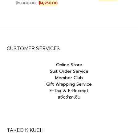
Original
Current
price
price
฿
5,000.00
฿
4,250.00
price
price
was:
is:
was:
is:
฿9,000.00.
฿7,650.00.
฿5,000.00.
฿4,250.00.
CUSTOMER SERVICES
Online Store
Suit Order Service
Member Club
Gift Wrapping Service
E-Tax & E-Receipt
แจ้งชำระเงิน
TAKEO KIKUCHI