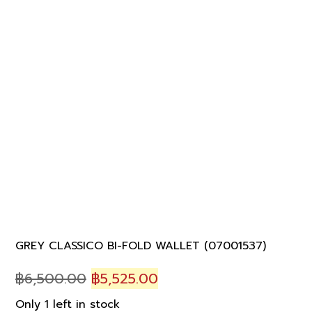
GREY CLASSICO BI-FOLD WALLET (07001537)
Original
Current
฿
6,500.00
฿
5,525.00
price
price
Only 1 left in stock