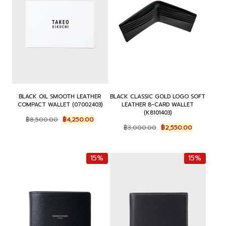
BLACK OIL SMOOTH LEATHER
BLACK CLASSIC GOLD LOGO SOFT
COMPACT WALLET (07002403)
LEATHER 8-CARD WALLET
(K8101403)
Original
Current
฿
8,500.00
฿
4,250.00
Original
Current
price
price
฿
3,000.00
฿
2,550.00
price
price
was:
is:
was:
is:
฿8,500.00.
฿4,250.00.
฿3,000.00.
฿2,550.00.
15%
15%