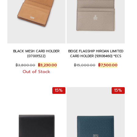
BLACK MESH CARD HOLDER
BEIGE FLAGSHIP HIROAN LIMITED
(07001522)
CARD HOLDER (93108460) *ECS
Original
Current
Original
Current
฿
3,800.00
฿
3,230.00
฿
15,000.00
฿
7,500.00
price
price
price
price
Out of Stock
was:
is:
was:
is:
฿3,800.00.
฿3,230.00.
฿15,000.00.
฿7,500.00.
15%
15%