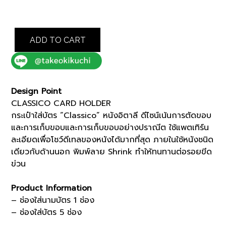
was:
is:
฿4,000.00.
฿3,400.00.
GREY
ADD TO CART
CLASSICO
CARD
HOLDER
(07001538)
quantity
Design Point
CLASSICO CARD HOLDER
กระเป๋าใส่บัตร “Classico” หนังอิตาลี ดีไซน์เน้นการตัดขอบ
และการเก็บขอบและการเก็บขอบอย่างปราณีต ใช้แพตเทิร์น
ละเอียดเพื่อโชว์ดีเทลของหนังได้มากที่สุด ภายในใช้หนังชนิด
เดียวกับด้านนอก พิมพ์ลาย Shrink ทำให้ทนทานต่อรอยขีด
ข่วน
Product Information
– ช่องใส่นามบัตร 1 ช่อง
– ช่องใส่บัตร 5 ช่อง