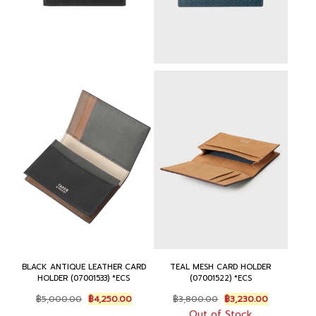
BLACK ANTIQUE LEATHER CARD
TEAL MESH CARD HOLDER
HOLDER (07001533) *ECS
(07001522) *ECS
Original
Current
Original
Current
฿
5,000.00
฿
4,250.00
฿
3,800.00
฿
3,230.00
price
price
price
price
Out of Stock