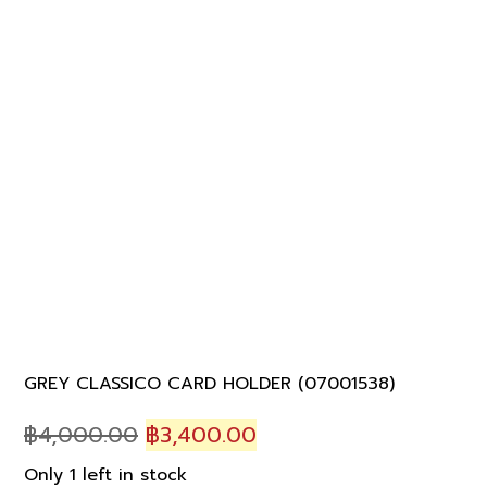
GREY CLASSICO CARD HOLDER (07001538)
Original
Current
฿
4,000.00
฿
3,400.00
price
price
Only 1 left in stock