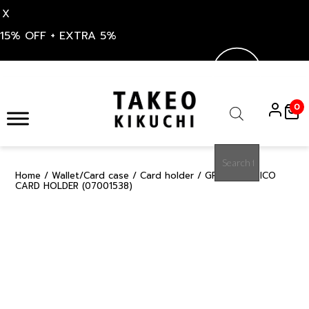
X
15% OFF + EXTRA 5%
Skip
to
0
content
Products
search
Home
/
Wallet/Card case
/
Card holder
/ GREY CLASSICO
15%
CARD HOLDER (07001538)