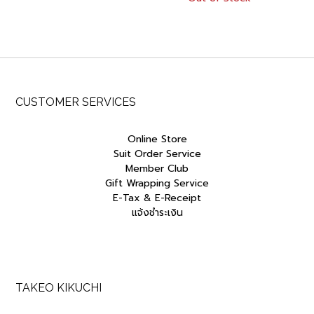
was:
is:
was:
is:
฿5,000.00.
฿4,250.00.
฿3,800.00.
฿3,230.00.
CUSTOMER SERVICES
Online Store
Suit Order Service
Member Club
Gift Wrapping Service
E-Tax & E-Receipt
แจ้งชำระเงิน
TAKEO KIKUCHI