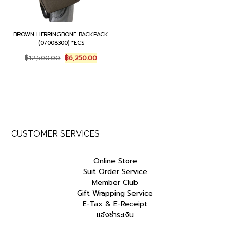
BROWN HERRINGBONE BACKPACK
(07008300) *ECS
Original
Current
฿
12,500.00
฿
6,250.00
price
price
was:
is:
฿12,500.00.
฿6,250.00.
CUSTOMER SERVICES
Online Store
Suit Order Service
Member Club
Gift Wrapping Service
E-Tax & E-Receipt
แจ้งชำระเงิน