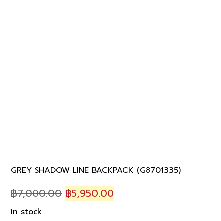
GREY SHADOW LINE BACKPACK (G8701335)
Original
Current
฿
7,000.00
฿
5,950.00
price
price
In stock