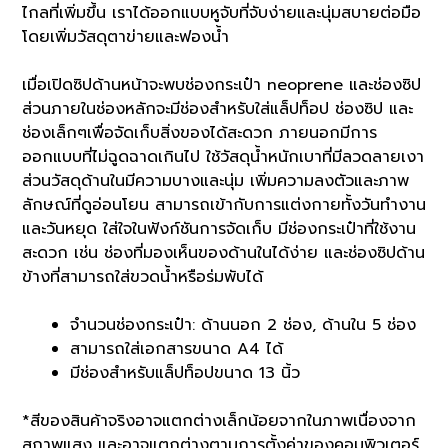
ไกลที่เพิ่มขึ้น เราได้ออกแบบหูจับที่จับง่ายและนุ่มสบายต่อมือ
โดยเพิ่มวัสดุตาข่ายและฟองน้ำ
เมื่อเปิดซิปด้านหน้าจะพบช่องกระเป๋า neoprene และช่องซิป
ส่วนภายในช่องหลักจะมีช่องสำหรับใส่แล็ปท็อป ช่องซิป และ
ช่องเล็กๆเพื่อจัดเก็บสิ่งของได้สะดวก ภายนอกมีการ
ออกแบบที่ไม่ฉูดฉาดเกินไป ใช้วัสดุน้ำหนักเบาที่มีลวดลายเงา
ส่วนวัสดุด้านในมีความบางและนุ่ม เพิ่มความลงตัวและภาพ
ลักษณ์ที่ดูอ่อนโยน สามารถเข้ากับการแต่งกายทั้งวันทำงาน
และวันหยุด ใส่ใจในฟังก์ชันการจัดเก็บ มีช่องกระเป๋าที่ใช้งาน
สะดวก เช่น ช่องที่มองเห็นของด้านในได้ง่าย และช่องซิปด้าน
ข้างที่สามารถใส่ขวดน้ำหรือร่มพับได้
จำนวนช่องกระเป๋า: ด้านนอก 2 ช่อง, ด้านใน 5 ช่อง
สามารถใส่เอกสารขนาด A4 ได้
มีช่องสำหรับแล็ปท็อปขนาด 13 นิ้ว
*สีของสินค้าจริงอาจแตกต่างเล็กน้อยจากในภาพเนื่องจาก
สภาพแสง และอาจแตกต่างตามการตั้งค่าของคอมพิวเตอร์