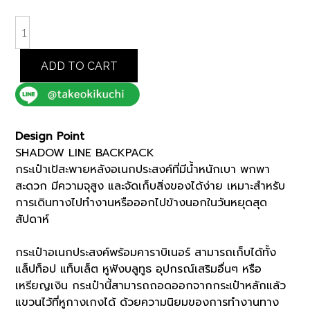
was:
is:
฿7,000.00.
฿5,950.00.
GREY
SHADOW
LINE
ADD TO CART
BACKPACK
(G8701335)
quantity
Design Point
SHADOW LINE BACKPACK
กระเป๋าเป้สะพายหลังอเนกประสงค์ที่มีน้ำหนักเบา พกพา
สะดวก มีความจุสูง และจัดเก็บสิ่งของได้ง่าย เหมาะสำหรับ
การเดินทางไปทำงานหรือออกไปข้างนอกในวันหยุดสุด
สัปดาห์
กระเป๋าอเนกประสงค์พร้อมคาราบิเนอร์ สามารถเก็บได้ทั้ง
แล็ปท็อป แท็บเล็ต หูฟังบลูทูธ อุปกรณ์เสริมอื่นๆ หรือ
เหรียญเงิน กระเป๋านี้สามารถถอดออกจากกระเป๋าหลักแล้ว
แขวนไว้ที่หูกางเกงได้ ด้วยความนิยมของการทำงานทาง