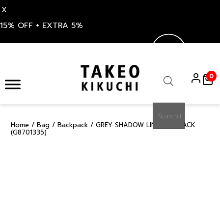
X
15% OFF + EXTRA 5%
Skip
to
0
content
Products
search
Home
/
Bag
/
Backpack
/ GREY SHADOW LINE BACKPACK
15%
(G8701335)