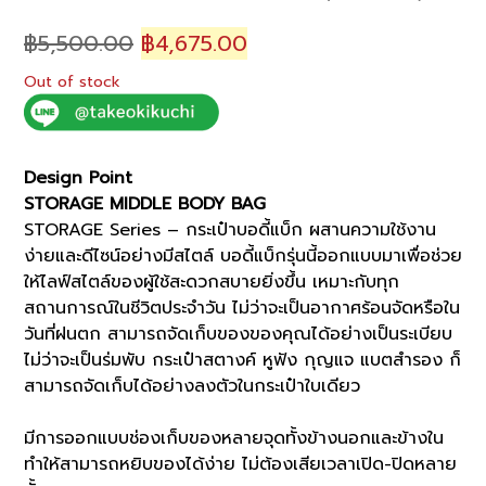
Original
Current
฿
5,500.00
฿
4,675.00
price
price
Out of stock
was:
is:
฿5,500.00.
฿4,675.00.
Design Point
STORAGE MIDDLE BODY BAG
STORAGE Series – กระเป๋าบอดี้แบ็ก ผสานความใช้งาน
ง่ายและดีไซน์อย่างมีสไตล์ บอดี้แบ็กรุ่นนี้ออกแบบมาเพื่อช่วย
ให้ไลฟ์สไตล์ของผู้ใช้สะดวกสบายยิ่งขึ้น เหมาะกับทุก
สถานการณ์ในชีวิตประจำวัน ไม่ว่าจะเป็นอากาศร้อนจัดหรือใน
วันที่ฝนตก สามารถจัดเก็บของของคุณได้อย่างเป็นระเบียบ
ไม่ว่าจะเป็นร่มพับ กระเป๋าสตางค์ หูฟัง กุญแจ แบตสำรอง ก็
สามารถจัดเก็บได้อย่างลงตัวในกระเป๋าใบเดียว
มีการออกแบบช่องเก็บของหลายจุดทั้งข้างนอกและข้างใน
ทำให้สามารถหยิบของได้ง่าย ไม่ต้องเสียเวลาเปิด-ปิดหลาย