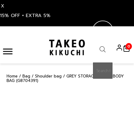
X
15% OFF + EXTRA 5%
Skip
to
0
content
Products
search
Home
/
Bag
/
Shoulder bag
/ GREY STORAGE MIDDLE BODY
15%
BAG (G8704391)