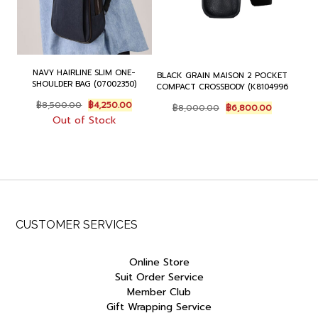
NAVY HAIRLINE SLIM ONE-
BLACK GRAIN MAISON 2 POCKET
SHOULDER BAG (07002350)
COMPACT CROSSBODY (K8104996
Original
Current
Original
Current
฿
8,500.00
฿
4,250.00
฿
8,000.00
฿
6,800.00
price
price
price
price
Out of Stock
was:
is:
was:
is:
฿8,500.00.
฿4,250.00.
฿8,000.00.
฿6,800.00
CUSTOMER SERVICES
Online Store
Suit Order Service
Member Club
Gift Wrapping Service