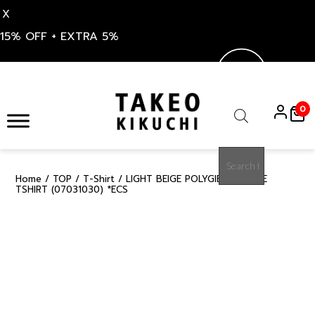
X
15% OFF + EXTRA 5%
Skip
to
0
content
Products
search
Home
/
TOP
/
T-Shirt
/ LIGHT BEIGE POLYGIENE PONTE
15%
TSHIRT (07031030) *ECS