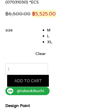
(07031030) *ECS
Original
Current
฿
6,500.00
฿
5,525.00
price
price
was:
is:
M
size
฿6,500.00.
฿5,525.00.
L
XL
Clear
LIGHT
BEIGE
POLYGIENE
PONTE
ADD TO CART
TSHIRT
(07031030)
*ECS
quantity
Design Point