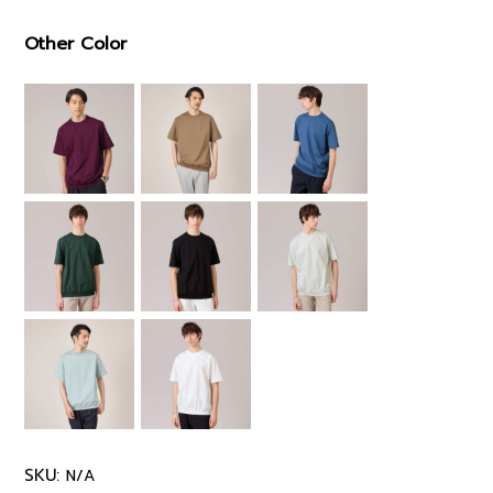
Other Color
SKU:
N/A