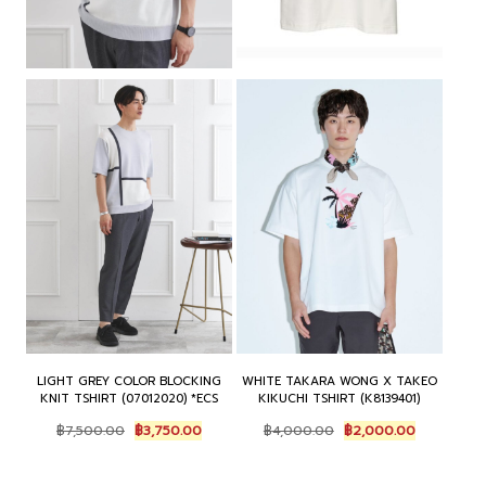
LIGHT GREY COLOR BLOCKING
WHITE TAKARA WONG X TAKEO
KNIT TSHIRT (07012020) *ECS
KIKUCHI TSHIRT (K8139401)
Original
Current
Original
Current
฿
7,500.00
฿
3,750.00
฿
4,000.00
฿
2,000.00
price
price
price
price
was:
is:
was:
is:
฿7,500.00.
฿3,750.00.
฿4,000.00.
฿2,000.00