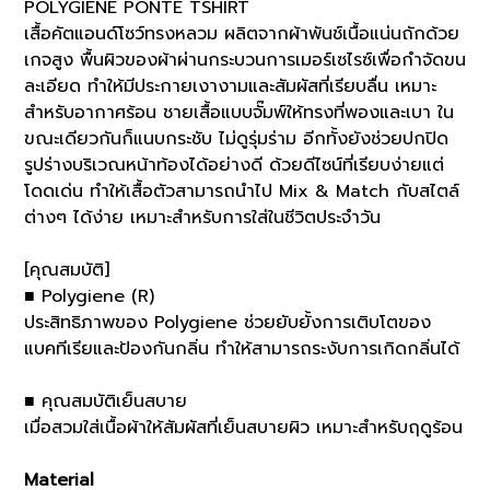
POLYGIENE PONTE TSHIRT
เสื้อคัตแอนด์โซว์ทรงหลวม ผลิตจากผ้าพันช์เนื้อแน่นถักด้วย
เกจสูง พื้นผิวของผ้าผ่านกระบวนการเมอร์เซไรซ์เพื่อกำจัดขน
ละเอียด ทำให้มีประกายเงางามและสัมผัสที่เรียบลื่น เหมาะ
สำหรับอากาศร้อน ชายเสื้อแบบจั๊มพ์ให้ทรงที่พองและเบา ใน
ขณะเดียวกันก็แนบกระชับ ไม่ดูรุ่มร่าม อีกทั้งยังช่วยปกปิด
รูปร่างบริเวณหน้าท้องได้อย่างดี ด้วยดีไซน์ที่เรียบง่ายแต่
โดดเด่น ทำให้เสื้อตัวสามารถนำไป Mix & Match กับสไตล์
ต่างๆ ได้ง่าย เหมาะสำหรับการใส่ในชีวิตประจำวัน
[คุณสมบัติ]
■ Polygiene (R)
ประสิทธิภาพของ Polygiene ช่วยยับยั้งการเติบโตของ
แบคทีเรียและป้องกันกลิ่น ทำให้สามารถระงับการเกิดกลิ่นได้
■ คุณสมบัติเย็นสบาย
เมื่อสวมใส่เนื้อผ้าให้สัมผัสที่เย็นสบายผิว เหมาะสำหรับฤดูร้อน
Material