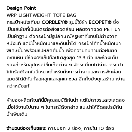
(G8701065)
Design Point
quantity
WRP LIGHTWEIGHT TOTE BAG
กระเป๋าหนังเทียม
CORDLEY®
รุ่นนี้ใช้ผ้า
ECOPET®
ซึ่ง
เป็นเส้นใยที่เป็นมิตรต่อสิ่งแวดล้อม ผลิตจากขวด PET มา
เป็นผ้าฐาน ตัวกระเป๋ามีรูปลักษณ์หรูหราที่แทบไม่ต่างจาก
หนังแท้ แต่มีน้ำหนักเบาและกันน้ำได้ กระเป๋าโท้ทน้ำหนักเบา
พิเศษนี้มาพร้อมซิปหลักกันน้ำ เพื่อความทนทานต่อฝนตก
กะทันหัน มีช่องใส่แล็ปท็อปได้สูงสุด 13.3 นิ้ว และช่องเก็บ
ของสำหรับอุปกรณ์ชิ้นเล็กต่าง ๆ จัดระเบียบได้ง่าย กระเป๋า
โท้ทรักษ์โลกใบนี้เหมาะสำหรับทั้งการทำงานและการพักผ่อน
แมตช์ได้ดีกับทั้งลุคสูทและลุคแคชวล อีกทั้งยังดูแลรักษาง่าย
กว่าหนังแท้
ผ้าของผลิตภัณฑ์นี้มีคุณสมบัติกันน้ำ แต่ไม่ถาวรและจะลดลง
เมื่อใช้งานไปนาน ๆ ในกรณีดังกล่าว แนะนำให้ฉีดสเปรย์กัน
น้ำเพิ่มเติม
จำนวนช่องเก็บของ:
ภายนอก 2 ช่อง, ภายใน 10 ช่อง