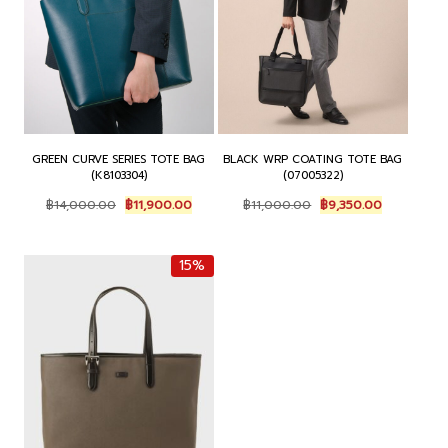
GREEN CURVE SERIES TOTE BAG
BLACK WRP COATING TOTE BAG
(K8103304)
(07005322)
Original
Current
Original
Current
฿
14,000.00
฿
11,900.00
฿
11,000.00
฿
9,350.00
price
price
price
price
was:
is:
was:
is:
฿14,000.00.
฿11,900.00.
฿11,000.00.
฿9,350.00.
15%