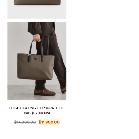
BEIGE COATING CORDURA TOTE
BAG (07001305)
Original
Current
฿
14,000.00
฿
11,900.00
price
price
was:
is:
฿14,000.00.
฿11,900.00.