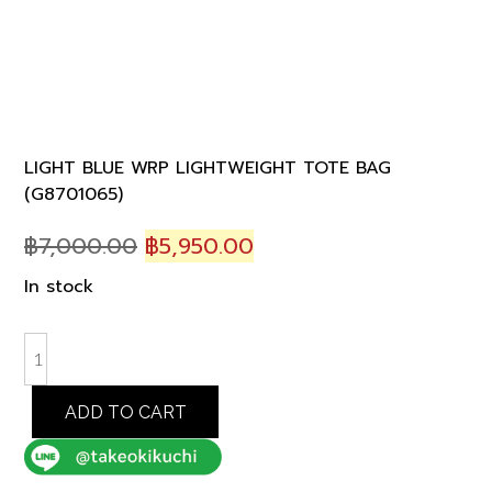
LIGHT BLUE WRP LIGHTWEIGHT TOTE BAG
(G8701065)
Original
Current
฿
7,000.00
฿
5,950.00
price
price
In stock
was:
is:
฿7,000.00.
฿5,950.00.
LIGHT
BLUE
WRP
ADD TO CART
LIGHTWEIGHT
TOTE
BAG