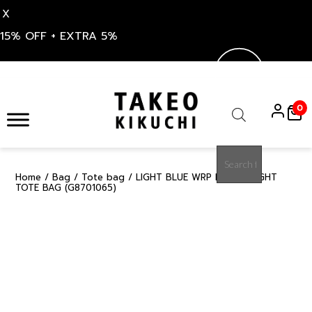
X
15% OFF + EXTRA 5%
Skip
to
0
content
Products
search
Home
/
Bag
/
Tote bag
/ LIGHT BLUE WRP LIGHTWEIGHT
15%
TOTE BAG (G8701065)