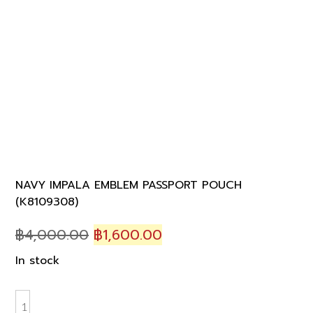
NAVY IMPALA EMBLEM PASSPORT POUCH
(K8109308)
Original
Current
฿
4,000.00
฿
1,600.00
price
price
In stock
was:
is:
฿4,000.00.
฿1,600.00.
NAVY