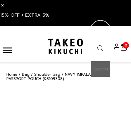
X
15% OFF + EXTRA 5%
Skip
to
0
content
Products
search
Home
/
Bag
/
Shoulder bag
/ NAVY IMPALA EMBLEM
60%
PASSPORT POUCH (K8109308)