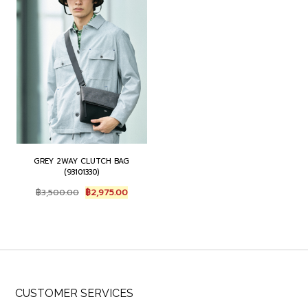
GREY 2WAY CLUTCH BAG
(93101330)
Original
Current
฿
3,500.00
฿
2,975.00
price
price
was:
is:
฿3,500.00.
฿2,975.00.
CUSTOMER SERVICES