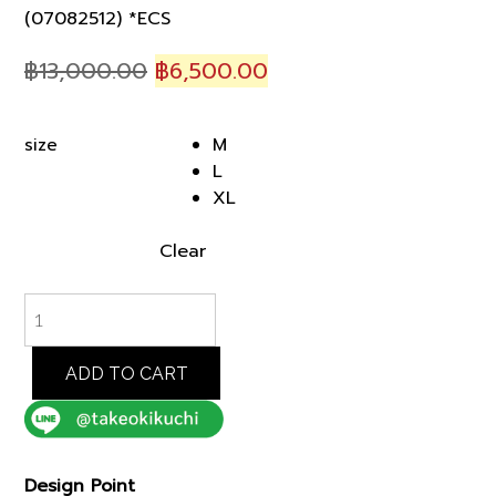
(07082512) *ECS
Original
Current
฿
13,000.00
฿
6,500.00
price
price
was:
is:
M
size
฿13,000.00.
฿6,500.00.
L
XL
Clear
NAVY
KARAMI
WEAVE
SUMMER
ADD TO CART
HOODIE
SHIRT
(07082512)
*ECS
Design Point
quantity