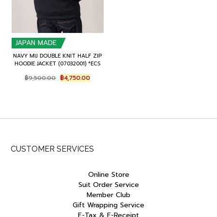
JAPAN MADE
NAVY MIJ DOUBLE KNIT HALF ZIP
HOODIE JACKET (07032001) *ECS
Original
Current
฿
9,500.00
฿
4,750.00
price
price
was:
is:
฿9,500.00.
฿4,750.00.
CUSTOMER SERVICES
Online Store
Suit Order Service
Member Club
Gift Wrapping Service
E-Tax & E-Receipt