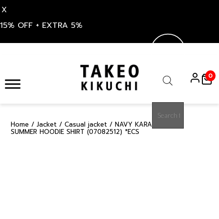
X
15% OFF + EXTRA 5%
Skip
to
0
content
Products
search
Home
/
Jacket
/
Casual jacket
/ NAVY KARAMI WEAVE
50%
SUMMER HOODIE SHIRT (07082512) *ECS