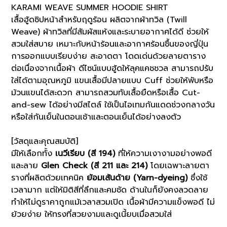
KARAMI WEAVE SUMMER HOODIE SHIRT
เสื้อฮู้ดซิปหน้าสำหรับฤดูร้อน ผลิตจากผ้าทวิล (Twill
Weave) ผ้าทวิลที่มีสัมผัสแห้งและระบายอากาศได้ดี ช่วยให้
สวมใส่สบาย เหมาะกับหน้าร้อนและอากาศร้อนชื้นของญี่ปุ่น
การออกแบบเรียบง่าย สะอาดตา โดดเด่นด้วยลายตาราง
ต่อเนื่องจากเนื้อผ้า ดีไซน์แบบฮู้ดให้ลุคแคชชวล สามารถปรับ
ใส่ได้ตามอุณหภูมิ แขนเสื้อมีปลายแบบ Cuff ช่วยให้พับหรือ
ม้วนแขนได้สะดวก สามารถสวมทับเสื้อยืดหรือเสื้อ Cut-
and-sew ได้อย่างมีสไตล์ ใช้เป็นไอเทมกันแดดช่วงกลางวัน
หรือใส่กันเย็นในตอนเช้าและตอนเย็นได้อย่างลงตัว
[วัสดุและคุณสมบัติ]
มีให้เลือกทั้ง
เนวีเรียบ (สี 194)
ที่ให้ความเงางามอย่างพอดี
และลาย
Glen Check (สี 211 และ 214)
โดยเฉพาะลายตา
รางที่ผลิตด้วยเทคนิค
ย้อมเส้นด้าย (Yarn-dyeing)
ซึ่งใช้
เวลามาก แต่ให้มิติสีที่ลึกและคมชัด ด้านในก็ยังคงลวดลาย
ทำให้ไม่ดูราคาถูกแม้เวลาสวมเปิด เนื้อผ้ามีความแข็งพอดี ไม่
ย้วยง่าย ให้ทรงที่สวยงามและดูเนี้ยบเมื่อสวมใส่