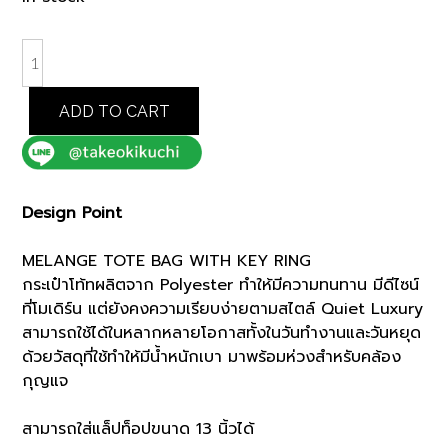
was:
is:
฿7,000.00.
฿5,950.00.
NAVY
MELANGE
TOTE
ADD TO CART
BAG
WITH
KEY
RING
Design Point
(G8701067)
quantity
MELANGE TOTE BAG WITH KEY RING
กระเป๋าโท้ทผลิตจาก Polyester ทำให้มีความทนทาน มีดีไซน์
ที่โมเดิร์น แต่ยังคงความเรียบง่ายตามสไตล์ Quiet Luxury
สามารถใช้ได้ในหลากหลายโอกาสทั้งในวันทำงานและวันหยุด
ด้วยวัสดุที่ใช้ทำให้มีน้ำหนักเบา มาพร้อมห่วงสำหรับคล้อง
กุญแจ
สามารถใส่แล็ปท็อปขนาด 13 นิ้วได้