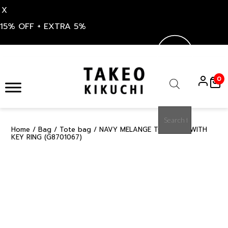
X
15% OFF + EXTRA 5%
Skip
to
0
content
Products
search
Home
/
Bag
/
Tote bag
/ NAVY MELANGE TOTE BAG WITH
15%
KEY RING (G8701067)