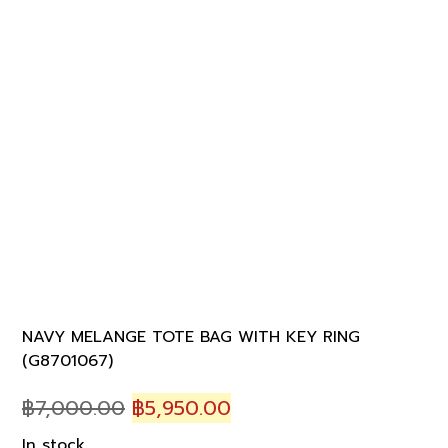
NAVY MELANGE TOTE BAG WITH KEY RING
(G8701067)
Original
Current
฿
7,000.00
฿
5,950.00
price
price
In stock