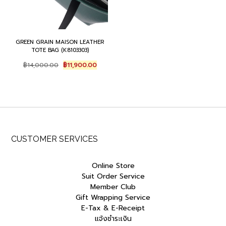
GREEN GRAIN MAISON LEATHER
TOTE BAG (K8103303)
Original
Current
฿
14,000.00
฿
11,900.00
price
price
was:
is:
฿14,000.00.
฿11,900.00.
CUSTOMER SERVICES
Online Store
Suit Order Service
Member Club
Gift Wrapping Service
E-Tax & E-Receipt
แจ้งชำระเงิน