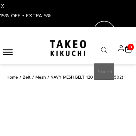
X
15% OFF + EXTRA 5%
Skip
to
0
content
Products
search
Home
/
Belt
/
Mesh
/ NAVY MESH BELT 120 CM (K8101502)
15%