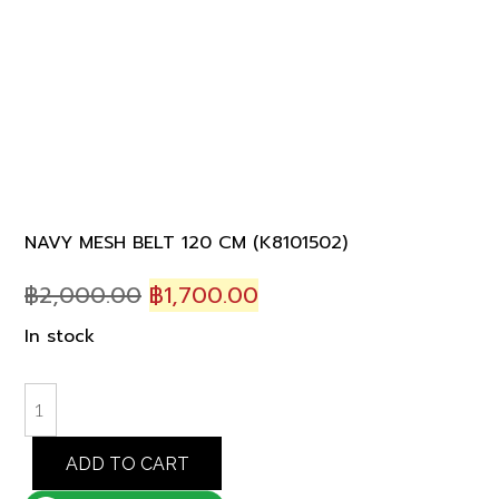
NAVY MESH BELT 120 CM (K8101502)
Original
Current
฿
2,000.00
฿
1,700.00
price
price
In stock
was:
is:
฿2,000.00.
฿1,700.00.
NAVY
MESH
BELT
ADD TO CART
120