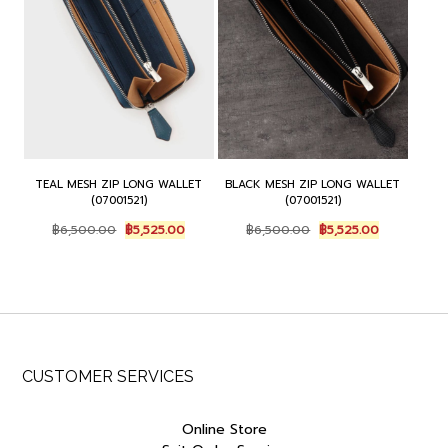
TEAL MESH ZIP LONG WALLET
BLACK MESH ZIP LONG WALLET
(07001521)
(07001521)
Original
Current
Original
Current
฿
6,500.00
฿
5,525.00
฿
6,500.00
฿
5,525.00
price
price
price
price
was:
is:
was:
is:
฿6,500.00.
฿5,525.00.
฿6,500.00.
฿5,525.00.
CUSTOMER SERVICES
Online Store