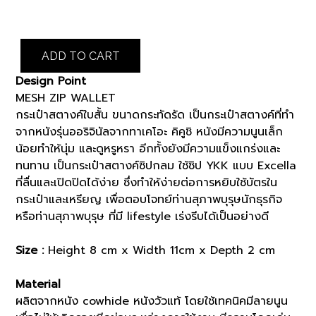
was:
is:
฿4,000.00.
฿3,400.00.
NAVY
ADD TO CART
MESH
ZIP
Design Point
WALLET
MESH ZIP WALLET
(07001525)
กระเป๋าสตางค์ใบสั้น ขนาดกระทัดรัด เป็นกระเป๋าสตางค์ที่ทำ
quantity
จากหนังรุ่นออริจินัลจากทาเคโอะ คิคูชิ หนังมีความนูนเล็ก
น้อยทำให้นุ่ม และดูหรูหรา อีกทั้งยังมีความแข็งแกร่งและ
ทนทาน เป็นกระเป๋าสตางค์ซิปกลม ใช้ซิป YKK แบบ Excella
ที่ลื่นและเปิดปิดได้ง่าย ซึ่งทำให้ง่ายต่อการหยิบใช้บัตรใน
กระเป๋าและเหรียญ เพื่อตอบโจทย์ท่านสุภาพบุรุษนักธุรกิจ
หรือท่านสุภาพบุรุษ ที่มี lifestyle เร่งรีบได้เป็นอย่างดี
Size :
Height 8 cm x Width 11cm x Depth 2 cm
Material
ผลิตจากหนัง cowhide หนังวัวแท้ โดยใช้เทคนิคมีลายนูน