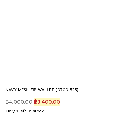
NAVY MESH ZIP WALLET (07001525)
Original
Current
฿
4,000.00
฿
3,400.00
price
price
Only 1 left in stock