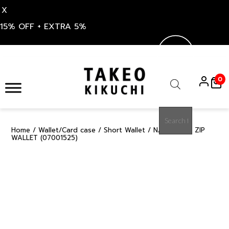
X
15% OFF + EXTRA 5%
Skip
to
0
content
Products
search
Home
/
Wallet/Card case
/
Short Wallet
/ NAVY MESH ZIP
15%
WALLET (07001525)