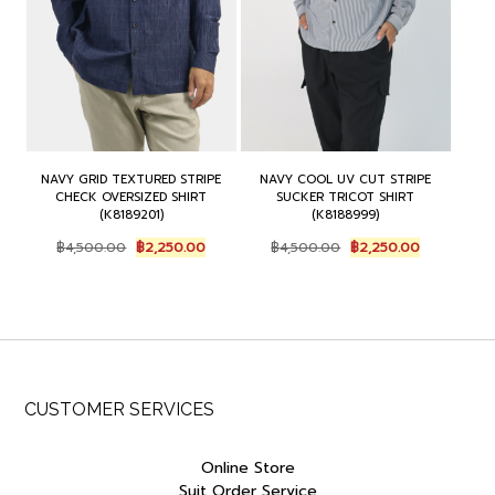
NAVY GRID TEXTURED STRIPE
NAVY COOL UV CUT STRIPE
CHECK OVERSIZED SHIRT
SUCKER TRICOT SHIRT
(K8189201)
(K8188999)
Original
Current
Original
Current
฿
4,500.00
฿
2,250.00
฿
4,500.00
฿
2,250.00
price
price
price
price
was:
is:
was:
is:
฿4,500.00.
฿2,250.00.
฿4,500.00.
฿2,250.00.
CUSTOMER SERVICES
Online Store
Suit Order Service