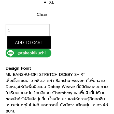
XL
Clear
NAVY
MIJ
BANSHU-
ORI
ADD TO CART
STRETCH
DOBBY
SHIRT
(07082500)
Design Point
*ECS
MIJ BANSHU-ORI STRETCH DOBBY SHIRT
quantity
เสื้อเชิ้ตแขนยาว ผลิตจากผ้า Banshu-woven ที่เพิ่มความ
ยืดหยุ่นให้กับพื้นผิวแบบ Dobby Weave ที่มีมิติและลวดลาย
ไม่เรียบเสมอกัน โทนสีแบบ Chambray และพื้นผิวที่ไม่เรียบ
ของผ้าทำให้สัมผัสนุ่มลื่น น้ำหนักเบา และให้ความรู้สึกสดชื่น
เหมาะกับฤดูใบไม้ผลิ นอกจากนี้ ยังมีความยืดหยุ่นและสวมใส่
สบาย