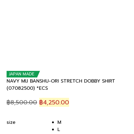
JAPAN MADE
NAVY MIJ BANSHU-ORI STRETCH DOBBY SHIRT
(07082500) *ECS
Original
Current
฿
8,500.00
฿
4,250.00
price
price
was:
is:
M
size
฿8,500.00.
฿4,250.00.
L