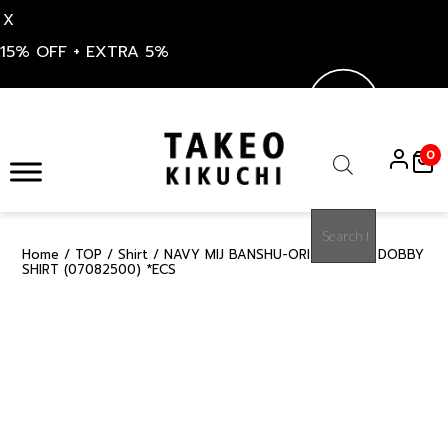
X
15% OFF + EXTRA 5%
Skip
to
0
content
Products
search
Home
/
TOP
/
Shirt
/ NAVY MIJ BANSHU-ORI STRETCH DOBBY
50%
SHIRT (07082500) *ECS