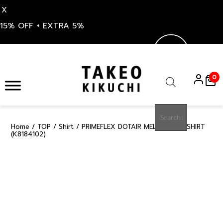
X
15% OFF + EXTRA 5%
Skip
to
0
content
Products
search
Home
/
TOP
/
Shirt
/ PRIMEFLEX DOTAIR MELANGE LS SHIRT
15%
(K8184102)