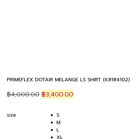
PRIMEFLEX DOTAIR MELANGE LS SHIRT (K8184102)
Original
Current
฿
4,000.00
฿
3,400.00
price
price
was:
is:
S
size
฿4,000.00.
฿3,400.00.
M
L
XL