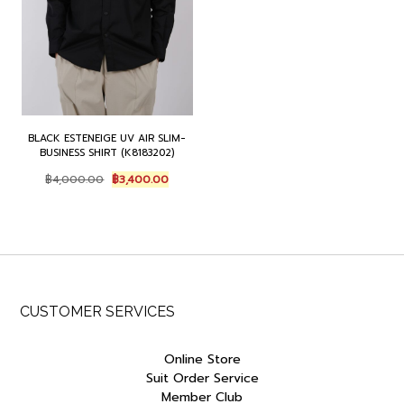
BLACK ESTENEIGE UV AIR SLIM-
BUSINESS SHIRT (K8183202)
Original
Current
฿
4,000.00
฿
3,400.00
price
price
was:
is:
฿4,000.00.
฿3,400.00.
CUSTOMER SERVICES
Online Store
Suit Order Service
Member Club