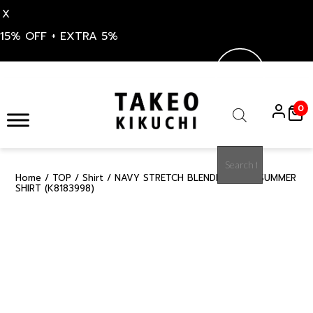
X
15% OFF + EXTRA 5%
Skip
to
0
content
Products
search
Home
/
TOP
/
Shirt
/ NAVY STRETCH BLENDED HEMP SUMMER
30%
SHIRT (K8183998)