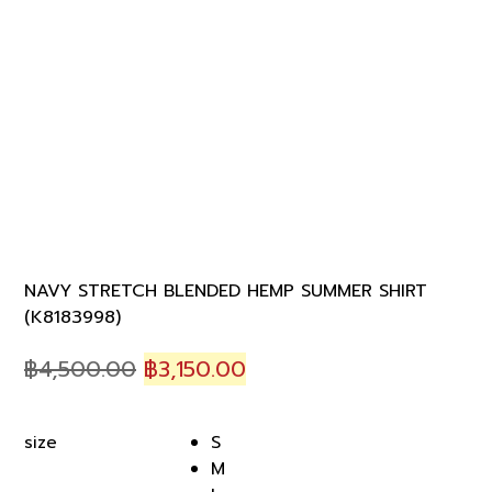
NAVY STRETCH BLENDED HEMP SUMMER SHIRT
(K8183998)
Original
Current
฿
4,500.00
฿
3,150.00
price
price
was:
is:
S
size
฿4,500.00.
฿3,150.00.
M