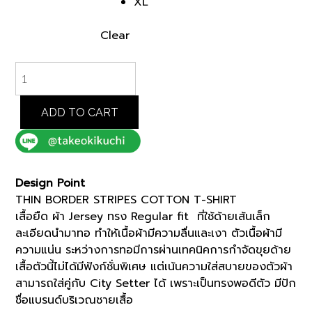
XL
Clear
NAVY
THIN
BORDER
STRIPES
ADD TO CART
COTTON
T-
SHIRT
(K8132402)
Design Point
quantity
THIN BORDER STRIPES COTTON T-SHIRT
เสื้อยืด ผ้า Jersey ทรง Regular fit ที่ใช้ด้ายเส้นเล็ก
ละเอียดนำมาทอ ทำให้เนื้อผ้ามีความลื่นและเงา ตัวเนื้อผ้ามี
ความแน่น ระหว่างการทอมีการผ่านเทคนิคการกำจัดขุยด้าย
เสื้อตัวนี้ไม่ได้มีฟังก์ชั่นพิเศษ แต่เน้นความใส่สบายของตัวผ้า
สามารถใส่คู่กับ City Setter ได้ เพราะเป็นทรงพอดีตัว มีปัก
ชื่อแบรนด์บริเวณชายเสื้อ