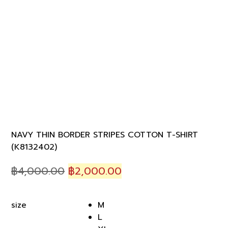
NAVY THIN BORDER STRIPES COTTON T-SHIRT
(K8132402)
Original
Current
฿
4,000.00
฿
2,000.00
price
price
was:
is:
M
size
฿4,000.00.
฿2,000.00.
L