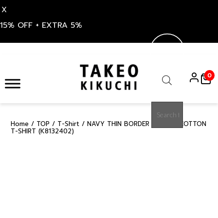
X
15% OFF + EXTRA 5%
Skip
to
0
content
Products
search
Home
/
TOP
/
T-Shirt
/ NAVY THIN BORDER STRIPES COTTON
50%
T-SHIRT (K8132402)