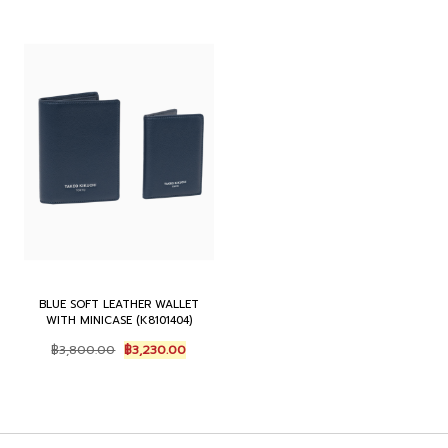
BLUE SOFT LEATHER WALLET
WITH MINICASE (K8101404)
Original
Current
฿
3,800.00
฿
3,230.00
price
price
was:
is:
฿3,800.00.
฿3,230.00.