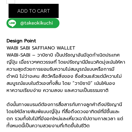
SABI
ADD TO CART
WALLET
(K8101401)
quantity
Design Point
WABI SABI SAFFIANO WALLET
WABI-SABI – วาบิซาบิ เป็นปรัชญาอันมีจุดกำเนิดประเทศ
ญี่ปุ่น เมื่อราวๆศตวรรษที่ โดยปรัชญานีมีแนวคิดมุ่งเน้นให้หา
ความสุขด้วยการยอมรับความไม่สมบูรณ์แบบหรือการมี
ตำหนิ ไม่ว่าจะคน สัตว์หรือสิ่งของ ซึ่งล้วนแล้วแต่มีความไม่
สมบูรณ์แบบในตัวเองทั้งสิ้น โดย “วาบิซาบิ” เน้นให้มอง
หาความเรียบง่าย ความสงบ และความเป็นธรรมชาติ
ดังนั้นทางแบรนด์ต้องการสื่อสารกับทางลูกค้าถึงปรัชญานี
โดยให้มีลายพิมพ์แบบญี่ปุ่น ที่สื่อถึงดวงอาทิตย์ที่มีขึ้นและ
ตก รวมทั้งใบไม้ที่มีงอกใหม่และเหี่ยวเฉาไปตามกาลเวลา แต่
ทั้งหมดนี้เป็นความสวยงามที่เกิดขึ้นในชีวิต