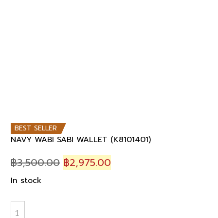
BEST SELLER
NAVY WABI SABI WALLET (K8101401)
Original
Current
฿
3,500.00
฿
2,975.00
price
price
In stock
was:
is:
฿3,500.00.
฿2,975.00.
NAVY
WABI