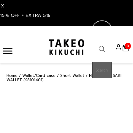
X
15% OFF + EXTRA 5%
Skip
to
0
content
Products
search
Home
/
Wallet/Card case
/
Short Wallet
/ NAVY WABI SABI
15%
WALLET (K8101401)