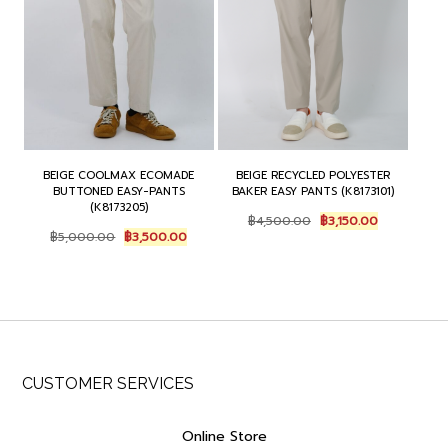
BEIGE COOLMAX ECOMADE
BEIGE RECYCLED POLYESTER
BUTTONED EASY-PANTS
BAKER EASY PANTS (K8173101)
(K8173205)
Original
Current
฿
4,500.00
฿
3,150.00
Original
Current
price
price
฿
5,000.00
฿
3,500.00
price
price
was:
is:
was:
is:
฿4,500.00.
฿3,150.00.
฿5,000.00.
฿3,500.00.
CUSTOMER SERVICES
Online Store