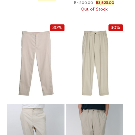
Original
Current
price
price
฿
4,500.00
฿
3,825.00
price
price
was:
is:
Out of Stock
was:
is:
฿8,500.00.
฿7,225.00.
฿4,500.00.
฿3,825.00.
30%
30%