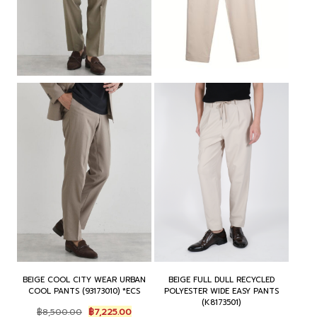
BEIGE COOL CITY WEAR URBAN
BEIGE FULL DULL RECYCLED
COOL PANTS (93173010) *ECS
POLYESTER WIDE EASY PANTS
(K8173501)
Original
Current
฿
8,500.00
฿
7,225.00