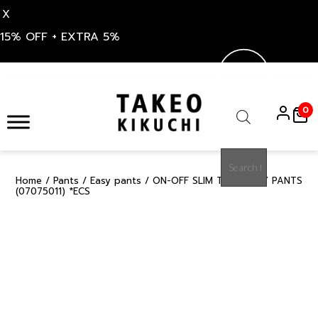
X
15% OFF + EXTRA 5%
Skip
to
0
content
Products
search
Home
/
Pants
/
Easy pants
/ ON-OFF SLIM TUCK EASY PANTS
15%
(07075011) *ECS