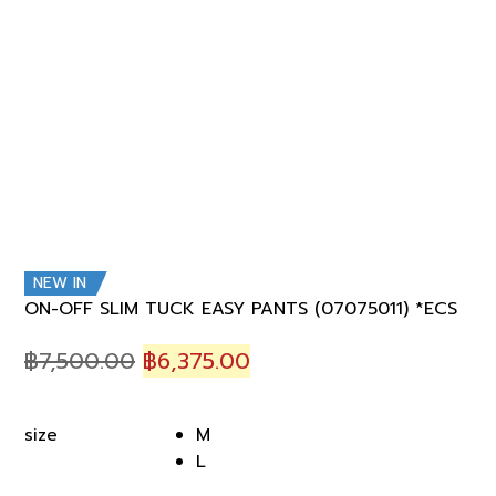
NEW IN
ON-OFF SLIM TUCK EASY PANTS (07075011) *ECS
Original
Current
฿
7,500.00
฿
6,375.00
price
price
was:
is:
M
size
฿7,500.00.
฿6,375.00.
L