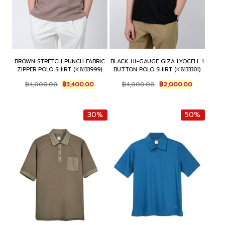
BROWN STRETCH PUNCH FABRIC
BLACK HI-GAUGE GIZA LYOCELL 1
ZIPPER POLO SHIRT (K8133999)
BUTTON POLO SHIRT (K8133301)
Original
Current
Original
Current
฿
4,000.00
฿
3,400.00
฿
4,000.00
฿
2,000.00
price
price
price
price
was:
is:
was:
is:
฿4,000.00.
฿3,400.00.
฿4,000.00.
฿2,000.00
30%
50%