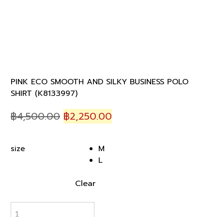
PINK ECO SMOOTH AND SILKY BUSINESS POLO
SHIRT (K8133997)
Original
Current
฿
4,500.00
฿
2,250.00
price
price
was:
is:
M
size
฿4,500.00.
฿2,250.00.
L
Clear
PINK
ECO