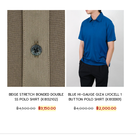
BEIGE STRETCH BONDED DOUBLE
BLUE HI-GAUGE GIZA LYOCELL 1
SS POLO SHIRT (K8132102)
BUTTON POLO SHIRT (K8133301)
Original
Current
Original
Current
฿
4,500.00
฿
3,150.00
฿
4,000.00
฿
2,000.00
price
price
price
price
was:
is:
was:
is:
฿4,500.00.
฿3,150.00.
฿4,000.00.
฿2,000.00