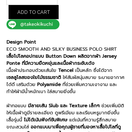
SMOOTH
AND
ADD TO CART
SILKY
BUSINESS
POLO
SHIRT
Design Point
(K8133997)
ECO SMOOTH AND SILKY BUSINESS POLO SHIRT
quantity
เสื้อโปโลคอปกแบบ Button Down ผลิตจากผ้า Jersey
Ponte ที่มีความยืดหยุ่นและเนื้อผ้ากระชับเด้ง
เนื้อผ้าประกอบด้วยเส้นใย
Tencel
เป็นหลัก ซึ่งได้จาก
เซลลูโลสของใยไม้ธรรมชาติ
ให้สัมผัสนุ่มสบาย ระบายอากาศ
ได้ดี เสริมด้วย
Polyamide
ที่ช่วยเพิ่มความเงางาม และ
ทำให้ผ้ามีน้ำหนักเบา ใส่สบายยิ่งขึ้น
ผ้าทอแบบ
มีลายเส้น Slub และ Texture เล็กๆ
ช่วยเพิ่มมิติ
ให้เนื้อผ้าดูมีรายละเอียด ดูพรีเมียม และเรียบหรูมากยิ่งขึ้น
เสื้อรุ่นนี้
ไม่ได้เน้นฟังก์ชันพิเศษ
แต่เน้นที่ความรู้สึกสบาย
ขณะสวมใส่
ออกแบบมาเพื่อคุณผู้ชายที่มองหาเสื้อโปโลที่ดู