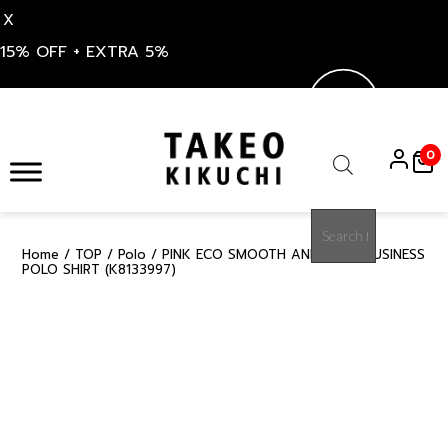
X
15% OFF + EXTRA 5%
Skip
to
0
content
Products
search
Home
/
TOP
/
Polo
/ PINK ECO SMOOTH AND SILKY BUSINESS
50%
POLO SHIRT (K8133997)