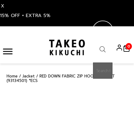
X
15% OFF + EXTRA 5%
Skip
to
0
content
Products
search
Home
/
Jacket
/ RED DOWN FABRIC ZIP HOODIE JACKET
50%
(93134501) *ECS