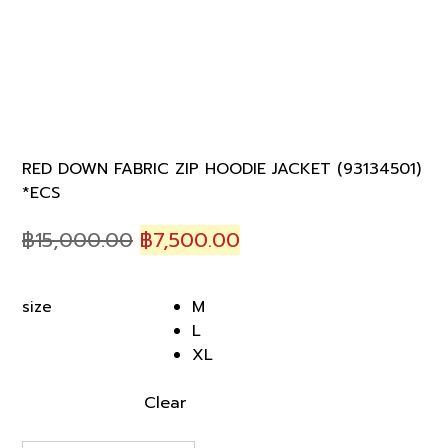
RED DOWN FABRIC ZIP HOODIE JACKET (93134501)
*ECS
Original
Current
฿
15,000.00
฿
7,500.00
price
price
was:
is:
M
size
฿15,000.00.
฿7,500.00.
L
XL
Clear