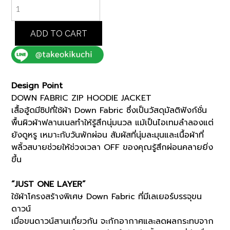
RED
DOWN
FABRIC
ZIP
ADD TO CART
HOODIE
JACKET
(93134501)
*ECS
Design Point
quantity
DOWN FABRIC ZIP HOODIE JACKET
เสื้อฮู้ดมีซิปที่ใช้ผ้า Down Fabric ซึ่งเป็นวัสดุมัลติฟังก์ชั่น
พื้นผิวผ้าฟลานเนลทำให้รู้สึกนุ่มนวล แม้เป็นไอเทมลำลองแต่
ยังดูหรู เหมาะกับวันพักผ่อน สัมผัสที่นุ่มละมุนและเนื้อผ้าที่
พลิ้วสบายช่วยให้ช่วงเวลา OFF ของคุณรู้สึกผ่อนคลายยิ่ง
ขึ้น
“JUST ONE LAYER”
ใช้ผ้าโครงสร้างพิเศษ Down Fabric ที่มีเลเยอร์บรรจุขน
ดาวน์
เมื่อขนดาวน์สานเกี่ยวกัน จะกักอากาศและลดผลกระทบจาก