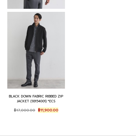
BLACK DOWN FABRIC RIBBED ZIP
JACKET (93154001) *ECS
Original
Current
฿
17,000.00
฿
11,900.00
price
price
was:
is:
฿17,000.00.
฿11,900.00.