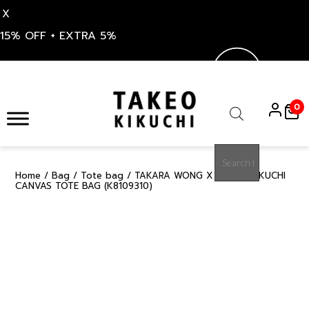
X
15% OFF + EXTRA 5%
Skip
to
0
content
Products
search
Home
/
Bag
/
Tote bag
/ TAKARA WONG X TAKEO KIKUCHI
50%
CANVAS TOTE BAG (K8109310)