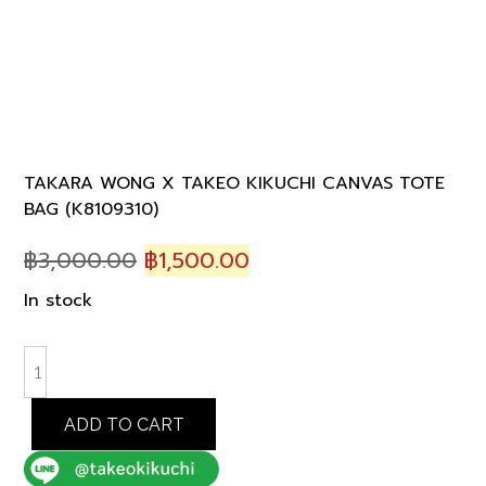
TAKARA WONG X TAKEO KIKUCHI CANVAS TOTE
BAG (K8109310)
Original
Current
฿
3,000.00
฿
1,500.00
price
price
In stock
was:
is:
฿3,000.00.
฿1,500.00.
TAKARA
WONG
X
ADD TO CART
TAKEO
KIKUCHI