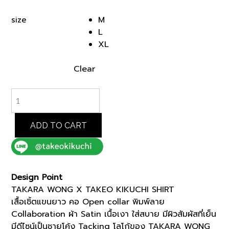
price
price
was:
is:
M
size
฿5,000.00.
฿2,500.00.
L
XL
Clear
TAKARA
WONG
X
TAKEO
ADD TO CART
KIKUCHI
SHIRT
(K8189401)
quantity
Design Point
TAKARA WONG X TAKEO KIKUCHI SHIRT
เสื้อเชิ้ตแขนยาว คอ Open collar พิมพ์ลาย
Collaboration ผ้า Satin เนื้อเงา ใส่สบาย มีผิวสัมผัสที่เย็น
มีดีไซน์เป็นชายโค้ง Tacking โลโก้ของ TAKARA WONG