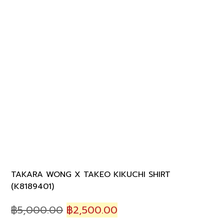
TAKARA WONG X TAKEO KIKUCHI SHIRT
(K8189401)
Original
Current
฿
5,000.00
฿
2,500.00