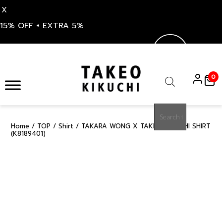
X
15% OFF + EXTRA 5%
Skip
to
0
content
Products
search
Home
/
TOP
/
Shirt
/ TAKARA WONG X TAKEO KIKUCHI SHIRT
50%
(K8189401)