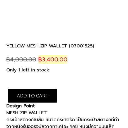
YELLOW MESH ZIP WALLET (07001525)
Original
Current
฿
4,000.00
฿
3,400.00
price
price
Only 1 left in stock
was:
is:
฿4,000.00.
฿3,400.00.
YELLOW
ADD TO CART
MESH
ZIP
Design Point
WALLET
MESH ZIP WALLET
(07001525)
กระเป๋าสตางค์ใบสั้น ขนาดกระทัดรัด เป็นกระเป๋าสตางค์ที่ทำ
quantity
จากหนังรุ่นออริจินัลจากทาเคโอะ คิคูชิ หนังมีความนูนเล็ก