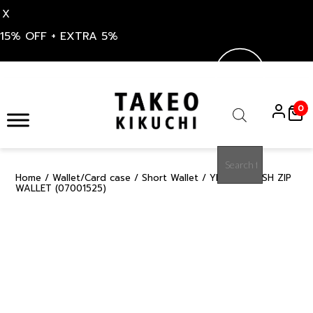
X
15% OFF + EXTRA 5%
Skip
to
0
content
Products
search
Home
/
Wallet/Card case
/
Short Wallet
/ YELLOW MESH ZIP
15%
WALLET (07001525)