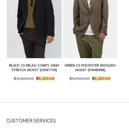
BLACK CS RELAX-COMFY 2WAY
GREEN CS POLYESTER WOOLINO
STRETCH JACKET (K8147705)
JACKET (K8148998)
Original
Current
Original
Current
฿
12,500.00
฿
6,250.00
฿
12,500.00
฿
6,250.00
price
price
price
price
was:
is:
was:
is:
฿12,500.00.
฿6,250.00.
฿12,500.00.
฿6,250.00.
CUSTOMER SERVICES