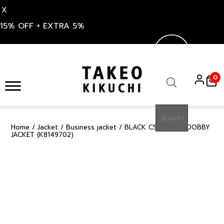
X
15% OFF + EXTRA 5%
Skip
to
0
content
Products
search
Home
/
Jacket
/
Business jacket
/ BLACK CS MOVEIT DOBBY
50%
JACKET (K8149702)