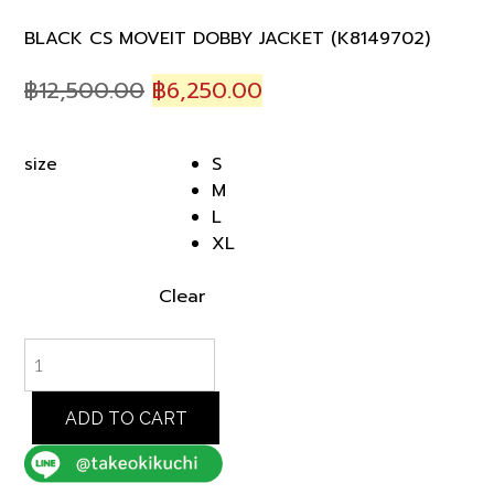
BLACK CS MOVEIT DOBBY JACKET (K8149702)
Original
Current
฿
12,500.00
฿
6,250.00
price
price
was:
is:
S
size
฿12,500.00.
฿6,250.00.
M
L
XL
Clear
BLACK
CS
MOVEIT
DOBBY
ADD TO CART
JACKET
(K8149702)
quantity