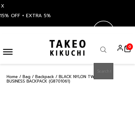
X
15% OFF + EXTRA 5%
Skip
to
0
content
Products
search
Home
/
Bag
/
Backpack
/ BLACK NYLON TWILL SLIM
15%
BUSINESS BACKPACK (G8701061)