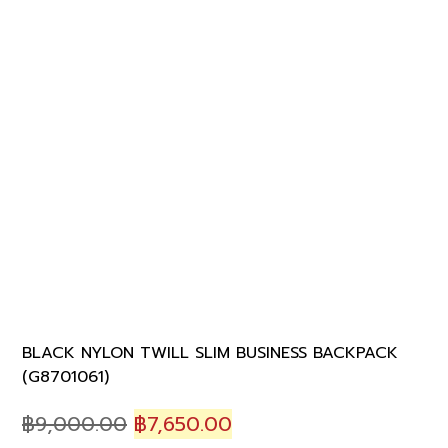
BLACK NYLON TWILL SLIM BUSINESS BACKPACK
(G8701061)
Original
Current
฿
9,000.00
฿
7,650.00