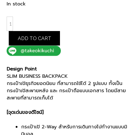
price
price
In stock
was:
is:
฿9,000.00.
฿7,650.00.
BLACK
NYLON
TWILL
ADD TO CART
SLIM
BUSINESS
BACKPACK
(G8701061)
Design Point
quantity
SLIM BUSINESS BACKPACK
กระเป๋าเป้ธุรกิจยอดนิยม ที่สามารถใช้ได้ 2 รูปแบบ ทั้งเป็น
กระเป๋าเป้สะพายหลัง และ กระเป๋าถือแบบเอกสาร โดยมีสาย
สะพายที่สามารถเก็บได้
[จุดเด่นของดีไซน์]
กระเป๋าเป้ 2-Way สำหรับการเดินทางไปทำงานแบบมิ
นิมอล