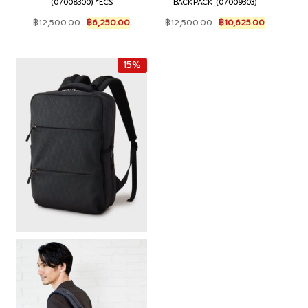
(07008300) *ECS
BACKPACK (07009303)
Original
Current
Original
Current
฿
12,500.00
฿
6,250.00
฿
12,500.00
฿
10,625.00
price
price
price
price
was:
is:
was:
is:
฿12,500.00.
฿6,250.00.
฿12,500.00.
฿10,625.00
15%