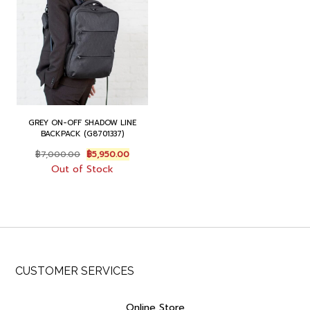
GREY ON-OFF SHADOW LINE
BACKPACK (G8701337)
Original
Current
฿
7,000.00
฿
5,950.00
price
price
Out of Stock
was:
is:
฿7,000.00.
฿5,950.00.
CUSTOMER SERVICES
Online Store