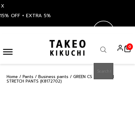
X
15% OFF + EXTRA 5%
Skip
to
0
content
Products
search
Home
/
Pants
/
Business pants
/ GREEN CS FINE SATIN
50%
STRETCH PANTS (K8172702)