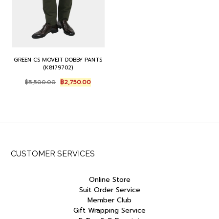
GREEN CS MOVEIT DOBBY PANTS
(K8179702)
Original
Current
฿
5,500.00
฿
2,750.00
price
price
was:
is:
฿5,500.00.
฿2,750.00.
CUSTOMER SERVICES
Online Store
Suit Order Service
Member Club
Gift Wrapping Service