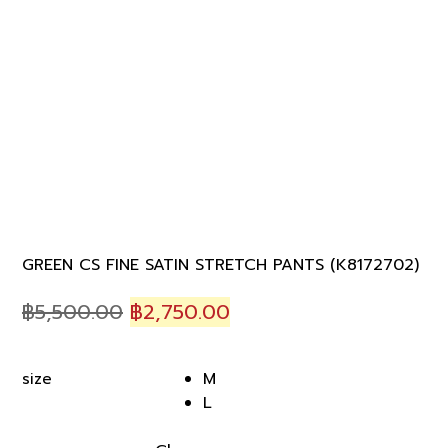
GREEN CS FINE SATIN STRETCH PANTS (K8172702)
Original
Current
฿
5,500.00
฿
2,750.00
price
price
was:
is:
M
size
฿5,500.00.
฿2,750.00.
L