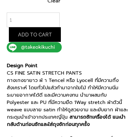
Clear
GREEN
CS
FINE
SATIN
ADD TO CART
STRETCH
PANTS
(K8172702)
quantity
Design Point
CS FINE SATIN STRETCH PANTS
กางเกงขายาว ผ้ า Tencel หรือ Lyocell ที่มีความกึ่ง
สังเคราะห์ โดยทั่วไปแล้วทำมาจากใยไม้ ทำให้มีความนิ่ม
ระบายอากาศได้ดี และมีความคงทน นำมาผสมกับ
Polyester และ PU ที่มีความยืด 1Way stretch ผ้าตัวนี้
weave แบบลาย satin ทำให้ดูสวยงาม และยับยาก ผ้าและ
กระดุมนำเข้าจากประเทศญี่ปุ่น
สามารถซักเครื่องได้ แนะนำ
กลับด้านก่อนซักและใส่ถุงซักก่อนทุกครั้ง