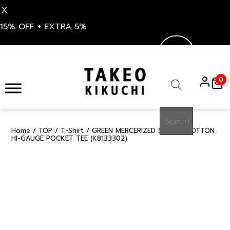
X
15% OFF + EXTRA 5%
Skip
to
0
content
Products
search
Home
/
TOP
/
T-Shirt
/ GREEN MERCERIZED SUPIMA COTTON
15%
HI-GAUGE POCKET TEE (K8133302)