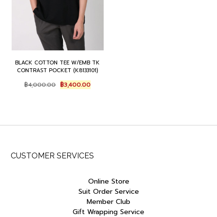
BLACK COTTON TEE W/EMB TK
CONTRAST POCKET (K8133101)
Original
Current
฿
4,000.00
฿
3,400.00
price
price
was:
is:
฿4,000.00.
฿3,400.00.
CUSTOMER SERVICES
Online Store
Suit Order Service
Member Club
Gift Wrapping Service