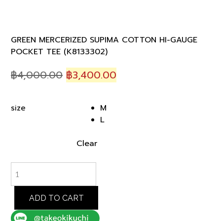
GREEN MERCERIZED SUPIMA COTTON HI-GAUGE
POCKET TEE (K8133302)
Original
Current
฿
4,000.00
฿
3,400.00
price
price
was:
is:
M
size
฿4,000.00.
฿3,400.00.
L
Clear
GREEN
MERCERIZED
SUPIMA
COTTON
ADD TO CART
HI-
GAUGE