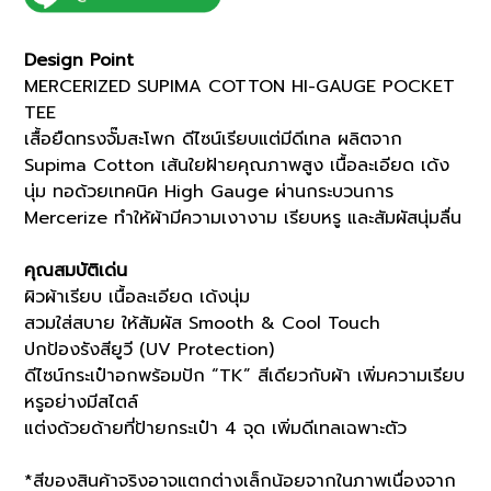
POCKET
TEE
Design Point
(K8133302)
MERCERIZED SUPIMA COTTON HI-GAUGE POCKET
quantity
TEE
เสื้อยืดทรงจั๊มสะโพก ดีไซน์เรียบแต่มีดีเทล ผลิตจาก
Supima Cotton เส้นใยฝ้ายคุณภาพสูง เนื้อละเอียด เด้ง
นุ่ม ทอด้วยเทคนิค High Gauge ผ่านกระบวนการ
Mercerize ทำให้ผ้ามีความเงางาม เรียบหรู และสัมผัสนุ่มลื่น
คุณสมบัติเด่น
ผิวผ้าเรียบ เนื้อละเอียด เด้งนุ่ม
สวมใส่สบาย ให้สัมผัส Smooth & Cool Touch
ปกป้องรังสียูวี (UV Protection)
ดีไซน์กระเป๋าอกพร้อมปัก “TK” สีเดียวกับผ้า เพิ่มความเรียบ
หรูอย่างมีสไตล์
แต่งด้วยด้ายที่ป้ายกระเป๋า 4 จุด เพิ่มดีเทลเฉพาะตัว
*สีของสินค้าจริงอาจแตกต่างเล็กน้อยจากในภาพเนื่องจาก