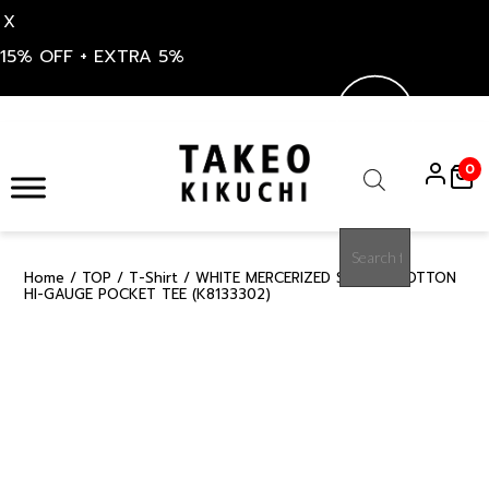
X
15% OFF + EXTRA 5%
Skip
to
0
content
Products
search
Home
/
TOP
/
T-Shirt
/ WHITE MERCERIZED SUPIMA COTTON
15%
HI-GAUGE POCKET TEE (K8133302)