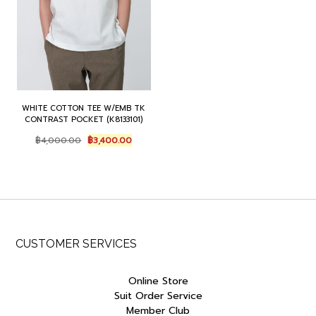
WHITE COTTON TEE W/EMB TK
CONTRAST POCKET (K8133101)
Original
Current
฿
4,000.00
฿
3,400.00
price
price
was:
is:
฿4,000.00.
฿3,400.00.
CUSTOMER SERVICES
Online Store
Suit Order Service
Member Club