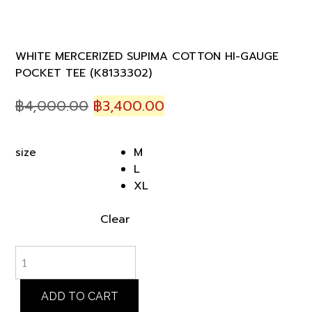
WHITE MERCERIZED SUPIMA COTTON HI-GAUGE
POCKET TEE (K8133302)
Original
Current
฿
4,000.00
฿
3,400.00
price
price
was:
is:
M
size
฿4,000.00.
฿3,400.00.
L
XL
Clear
WHITE
MERCERIZED
SUPIMA
COTTON
ADD TO CART
HI-