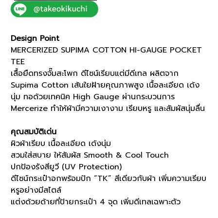
GAUGE
POCKET
TEE
Design Point
(K8133302)
MERCERIZED SUPIMA COTTON HI-GAUGE POCKET
quantity
TEE
เสื้อยืดทรงจั๊มสะโพก ดีไซน์เรียบแต่มีดีเทล ผลิตจาก
Supima Cotton เส้นใยฝ้ายคุณภาพสูง เนื้อละเอียด เด้ง
นุ่ม ทอด้วยเทคนิค High Gauge ผ่านกระบวนการ
Mercerize ทำให้ผ้ามีความเงางาม เรียบหรู และสัมผัสนุ่มลื่น
คุณสมบัติเด่น
ผิวผ้าเรียบ เนื้อละเอียด เด้งนุ่ม
สวมใส่สบาย ให้สัมผัส Smooth & Cool Touch
ปกป้องรังสียูวี (UV Protection)
ดีไซน์กระเป๋าอกพร้อมปัก “TK” สีเดียวกับผ้า เพิ่มความเรียบ
หรูอย่างมีสไตล์
แต่งด้วยด้ายที่ป้ายกระเป๋า 4 จุด เพิ่มดีเทลเฉพาะตัว