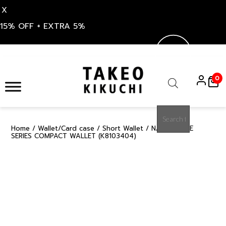
X
15% OFF + EXTRA 5%
Skip
to
0
content
Products
search
Home
/
Wallet/Card case
/
Short Wallet
/ NAVY CURVE
15%
SERIES COMPACT WALLET (K8103404)