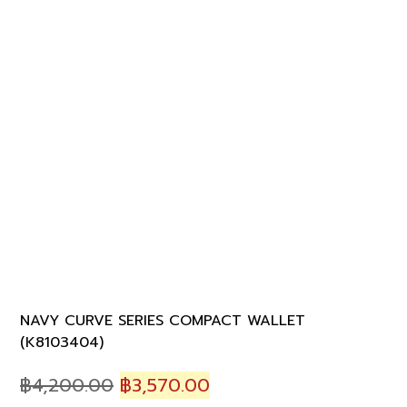
NAVY CURVE SERIES COMPACT WALLET
(K8103404)
Original
Current
฿
4,200.00
฿
3,570.00