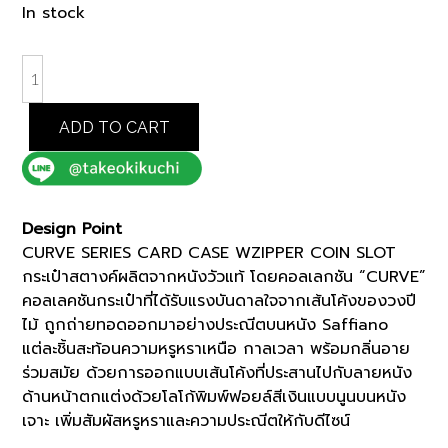
price
price
In stock
was:
is:
฿4,200.00.
฿3,570.00.
NAVY
CURVE
SERIES
ADD TO CART
COMPACT
WALLET
(K8103404)
quantity
Design Point
CURVE SERIES CARD CASE WZIPPER COIN SLOT
กระเป๋าสตางค์ผลิตจากหนังวัวแท้ โดยคอลเลกชัน “CURVE”
คอลเลคชันกระเป๋าที่ได้รับแรงบันดาลใจจากเส้นโค้งของวงปี
ไม้ ถูกถ่ายทอดออกมาอย่างประณีตบนหนัง Saffiano
แต่ละชิ้นสะท้อนความหรูหราเหนือ กาลเวลา พร้อมกลิ่นอาย
ร่วมสมัย ด้วยการออกแบบเส้นโค้งที่ประสานไปกับลายหนัง
ด้านหน้าตกแต่งด้วยโลโก้พิมพ์ฟอยล์สีเงินแบบนูนบนหนัง
เจาะ เพิ่มสัมผัสหรูหราและความประณีตให้กับดีไซน์