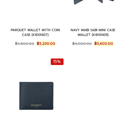
PARQUET WALLET WITH COIN
NAVY WABI SABI MINI CASE
CASE (K8101407)
WALLET (K8101405)
Original
Current
Original
Current
฿
3,800.00
฿
3,230.00
฿
4,000.00
฿
3,400.00
price
price
price
price
was:
is:
was:
is:
฿3,800.00.
฿3,230.00.
฿4,000.00.
฿3,400.00.
15%