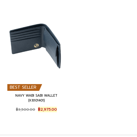
BEST SELLER
NAVY WABI SABI WALLET
(K8101401)
Original
Current
฿
3,500.00
฿
2,975.00
price
price
was:
is:
฿3,500.00.
฿2,975.00.