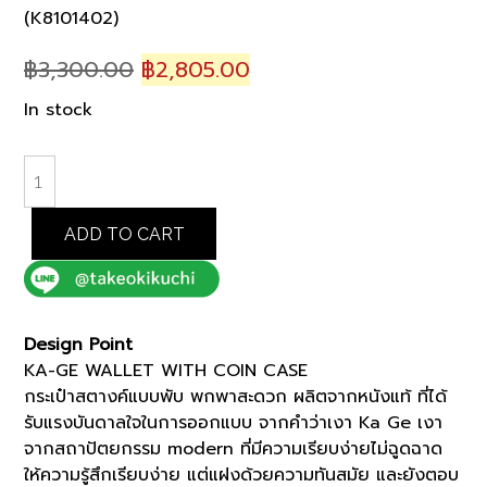
(K8101402)
Original
Current
฿
3,300.00
฿
2,805.00
price
price
In stock
was:
is:
฿3,300.00.
฿2,805.00.
NAVY
NEW
KA-
ADD TO CART
GE
WALLET
WITH
COIN
Design Point
CASE
KA-GE WALLET WITH COIN CASE
(K8101402)
กระเป๋าสตางค์แบบพับ พกพาสะดวก ผลิตจากหนังแท้ ที่ได้
quantity
รับแรงบันดาลใจในการออกแบบ จากคำว่าเงา Ka Ge เงา
จากสถาปัตยกรรม modern ที่มีความเรียบง่ายไม่ฉูดฉาด
ให้ความรู้สึกเรียบง่าย แต่แฝงด้วยความทันสมัย และยังตอบ