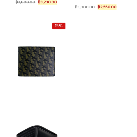
Original
Current
฿
3,800.00
฿
3,230.00
Original
Current
price
price
฿
3,000.00
฿
2,550.00
price
price
was:
is:
was:
is:
฿3,800.00.
฿3,230.00.
฿3,000.00.
฿2,550.00.
15%