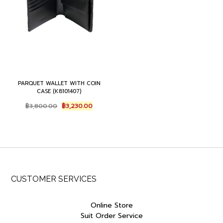
PARQUET WALLET WITH COIN
CASE (K8101407)
Original
Current
฿
3,800.00
฿
3,230.00
price
price
was:
is:
฿3,800.00.
฿3,230.00.
CUSTOMER SERVICES
Online Store
Suit Order Service