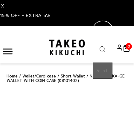
X
15% OFF + EXTRA 5%
Skip
to
0
content
Products
search
Home
/
Wallet/Card case
/
Short Wallet
/ NAVY NEW KA-GE
15%
WALLET WITH COIN CASE (K8101402)