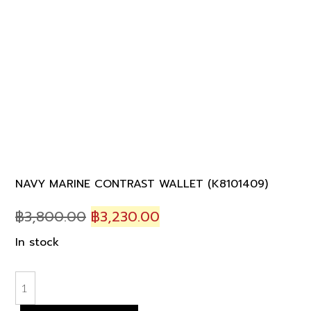
NAVY MARINE CONTRAST WALLET (K8101409)
Original
Current
฿
3,800.00
฿
3,230.00
price
price
In stock
was:
is:
฿3,800.00.
฿3,230.00.
NAVY
MARINE