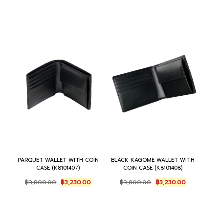
PARQUET WALLET WITH COIN
BLACK KAGOME WALLET WITH
CASE (K8101407)
COIN CASE (K8101408)
Original
Current
Original
Current
฿
3,800.00
฿
3,230.00
฿
3,800.00
฿
3,230.00
price
price
price
price
was:
is:
was:
is:
฿3,800.00.
฿3,230.00.
฿3,800.00.
฿3,230.00.