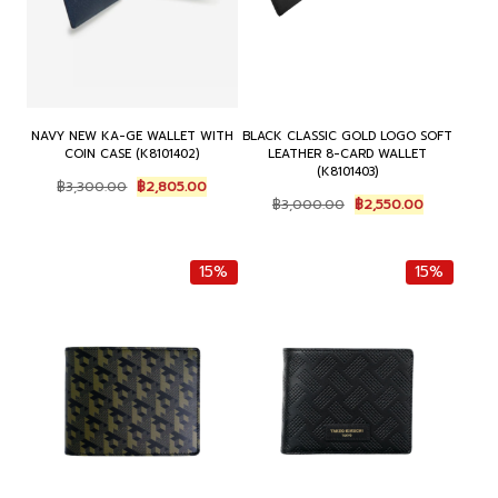
NAVY NEW KA-GE WALLET WITH
BLACK CLASSIC GOLD LOGO SOFT
COIN CASE (K8101402)
LEATHER 8-CARD WALLET
(K8101403)
Original
Current
฿
3,300.00
฿
2,805.00
Original
Current
price
price
฿
3,000.00
฿
2,550.00
price
price
was:
is:
was:
is:
฿3,300.00.
฿2,805.00.
฿3,000.00.
฿2,550.00.
15%
15%