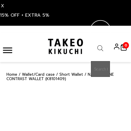
X
15% OFF + EXTRA 5%
Skip
to
0
content
Products
search
Home
/
Wallet/Card case
/
Short Wallet
/ NAVY MARINE
15%
CONTRAST WALLET (K8101409)