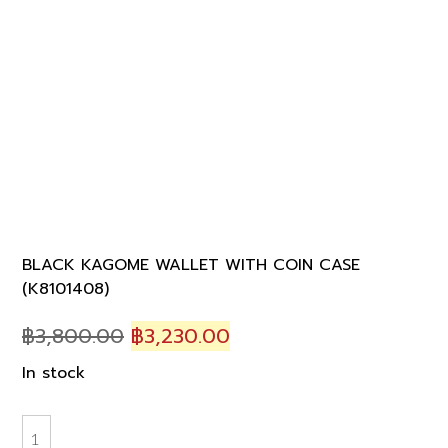
BLACK KAGOME WALLET WITH COIN CASE
(K8101408)
Original
Current
฿
3,800.00
฿
3,230.00
price
price
In stock
was:
is:
฿3,800.00.
฿3,230.00.
BLACK