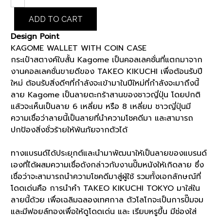
KAGOME
WALLET
ADD TO CART
WITH
COIN
Design Point
CASE
KAGOME WALLET WITH COIN CASE
(K8101408)
กระเป๋าสตางค์ใบสั้น Kagome เป็นคอลเลคชั่นที่แตกมาจาก
quantity
งานคอลเลคชั่นขายดีของ TAKEO KIKUCHI เพื่อต้อนรับปี
ใหม่ ต้อนรับสิ่งดีๆที่กำลังจะเข้ามาในปีใหม่ที่กำลังจะมาถึงนี้
ลาย Kagome เป็นลายตะกร้าสานของชาวญี่ปุ่น โดยปกติ
แล้วจะเห็นเป็นลาย 6 เหลี่ยม หรือ 8 เหลี่ยม ชาวญี่ปุ่นมี
ความเชื่อว่าลายนี้เป็นลายที่นำความโชคดีมา และสามารถ
ปกป้องสิ่งชั่วร้ายให้พ้นภัยจากตัวได้
ทางแบรนด์ได้ประยุกต์และนำมาพัฒนาให้เป็นลายของแบรนด์
เองที่ได้ผสมความเชื่อดังกล่าวกับงานปั๊มหนังให้เกิดลาย ซึ่ง
เชื่อว่าจะสามารถนำความโชคดีมาสู่ผู้ใช้ รวมทั้งเอกลักษณ์ที่
โดดเด่นคือ การนำคำ TAKEO KIKUCHI TOKYO มาใส่ใน
ลายนี้ด้วย เพื่อเฉลิมฉลองเทศกาล ตัวโลโกจะเป็นการปั๊มจม
และมีฟอยล์ทองเพื่อให้ดูโดดเด่น และ เรียบหรูขึ้น มีช่องใส่