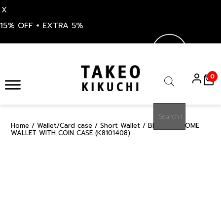
X
15% OFF + EXTRA 5%
Skip
to
0
content
Products
search
Home
/
Wallet/Card case
/
Short Wallet
/ BLACK KAGOME
15%
WALLET WITH COIN CASE (K8101408)