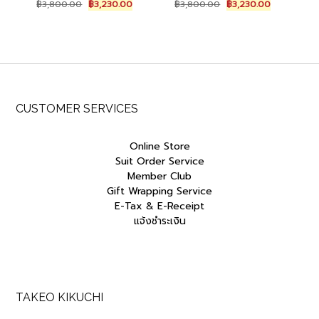
Original
Current
Original
Current
฿
3,800.00
฿
3,230.00
฿
3,800.00
฿
3,230.00
price
price
price
price
was:
is:
was:
is:
฿3,800.00.
฿3,230.00.
฿3,800.00.
฿3,230.00.
CUSTOMER SERVICES
Online Store
Suit Order Service
Member Club
Gift Wrapping Service
E-Tax & E-Receipt
แจ้งชำระเงิน
TAKEO KIKUCHI