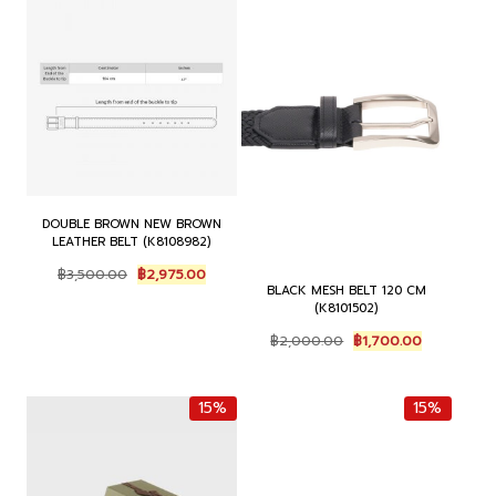
DOUBLE BROWN NEW BROWN
LEATHER BELT (K8108982)
Original
Current
฿
3,500.00
฿
2,975.00
price
price
BLACK MESH BELT 120 CM
(K8101502)
was:
is:
฿3,500.00.
฿2,975.00.
Original
Current
฿
2,000.00
฿
1,700.00
price
price
was:
is:
฿2,000.00.
฿1,700.00.
15%
15%