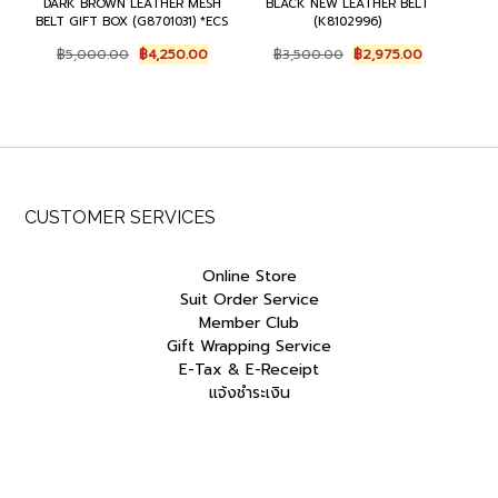
DARK BROWN LEATHER MESH
BLACK NEW LEATHER BELT
BELT GIFT BOX (G8701031) *ECS
(K8102996)
Original
Current
Original
Current
฿
5,000.00
฿
4,250.00
฿
3,500.00
฿
2,975.00
price
price
price
price
was:
is:
was:
is:
฿5,000.00.
฿4,250.00.
฿3,500.00.
฿2,975.00.
CUSTOMER SERVICES
Online Store
Suit Order Service
Member Club
Gift Wrapping Service
E-Tax & E-Receipt
แจ้งชำระเงิน