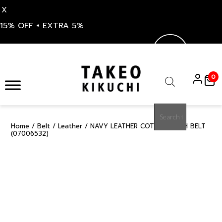
X
15% OFF + EXTRA 5%
Skip
to
0
content
Products
search
Home
/
Belt
/
Leather
/ NAVY LEATHER COTTON MESH BELT
50%
(07006532)