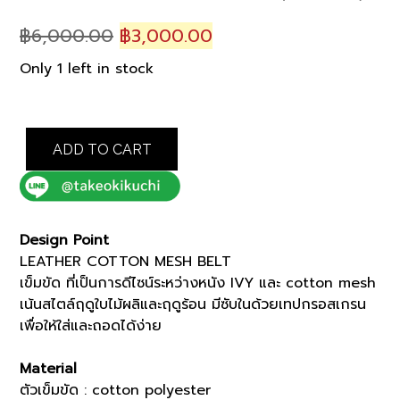
Original
Current
฿
6,000.00
฿
3,000.00
price
price
Only 1 left in stock
was:
is:
฿6,000.00.
฿3,000.00.
NAVY
ADD TO CART
LEATHER
COTTON
MESH
BELT
(07006532)
Design Point
quantity
LEATHER COTTON MESH BELT
เข็มขัด ที่เป็นการดีไซน์ระหว่างหนัง IVY และ cotton mesh
เน้นสไตล์ฤดูใบไม้ผลิและฤดูร้อน มีซับในด้วยเทปกรอสเกรน
เพื่อให้ใส่และถอดได้ง่าย
Material
ตัวเข็มขัด : cotton polyester