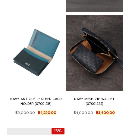
NAVY ANTIQUE LEATHER CARD
NAVY MESH ZIP WALLET
HOLDER (07001533)
(07001525)
Original
Current
Original
Current
฿
5,000.00
฿
4,250.00
฿
4,000.00
฿
3,400.00
price
price
price
price
was:
is:
was:
is:
฿5,000.00.
฿4,250.00.
฿4,000.00.
฿3,400.00.
15%