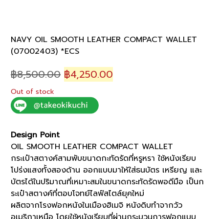
NAVY OIL SMOOTH LEATHER COMPACT WALLET
(07002403) *ECS
Original
Current
฿
8,500.00
฿
4,250.00
price
price
Out of stock
was:
is:
฿8,500.00.
฿4,250.00.
Design Point
OIL SMOOTH LEATHER COMPACT WALLET
กระเป๋าสตางค์สามพับขนาดกะทัดรัดที่หรูหรา ใช้หนังเรียบ
โปร่งแสงทั้งสองด้าน ออกแบบมาให้ใส่ธนบัตร เหรียญ และ
บัตรได้ในปริมาณที่เหมาะสมในขนาดกระทัดรัดพอดีมือ เป็นก
ระเป๋าสตางค์ที่ตอบโจทย์ไลฟ์สไตล์ยุคใหม่
ผลิตจากโรงฟอกหนังในเมืองฮิเมจิ หนังดิบทำจากวัว
อเมริกาเหนือ โดยใช้หนังเรียบที่ผ่านกระบวนการฟอกแบบ