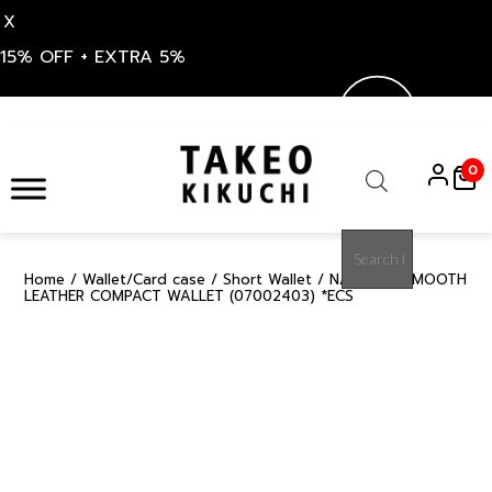
X
15% OFF + EXTRA 5%
Skip
to
0
content
Products
search
Home
/
Wallet/Card case
/
Short Wallet
/ NAVY OIL SMOOTH
50%
LEATHER COMPACT WALLET (07002403) *ECS