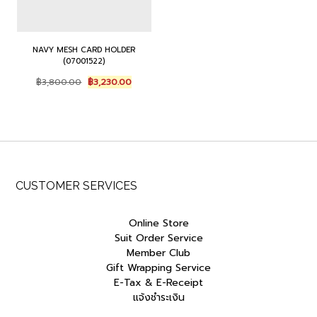
NAVY MESH CARD HOLDER
(07001522)
Original
Current
฿
3,800.00
฿
3,230.00
price
price
was:
is:
฿3,800.00.
฿3,230.00.
CUSTOMER SERVICES
Online Store
Suit Order Service
Member Club
Gift Wrapping Service
E-Tax & E-Receipt
แจ้งชำระเงิน