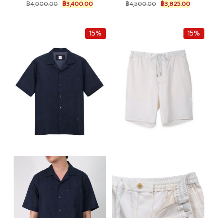
O
C
O
C
฿
4,000.00
฿
3,400.00
฿
4,500.00
฿
3,825.00
r
u
r
u
i
r
i
r
g
r
g
r
15%
15%
i
e
i
e
n
n
n
n
a
t
a
t
l
p
l
p
p
r
p
r
r
i
r
i
i
c
i
c
c
e
c
e
e
i
e
i
w
s
w
s
a
:
a
:
s
฿
s
฿
:
3
:
3
฿
,
฿
,
4
4
4
8
,
0
,
2
0
0
5
5
0
.
0
.
0
0
0
0
.
0
.
0
0
.
0
.