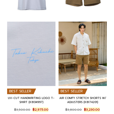
w
s
w
s
a
:
a
:
s
฿
s
฿
:
3
:
3
฿
,
฿
,
4
4
4
8
,
0
,
2
0
0
5
5
0
.
0
.
0
0
0
0
.
0
.
0
0
.
0
.
0
0
.
.
BEST SELLER
BEST SELLER
UV-CUT HANDWRITING LOGO T-
AIR COMFY STRETCH SHORTS W/
SHIRT (K8134997)
ADJUSTERS (K8174201)
O
C
O
C
฿
3,500.00
฿
2,975.00
฿
3,800.00
฿
3,230.00
r
u
r
u