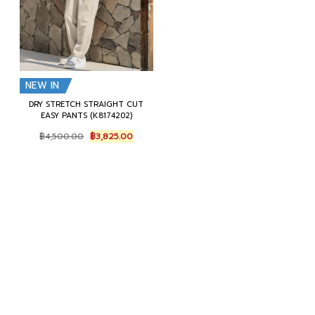
NEW IN
NEW IN
DRY STRETCH STRAIGHT CUT
HI-GAUGE SUPIMA COTTON TEE
EASY PANTS (K8174202)
W/ SHOULDER EMBROIDERY
(K8134201)
O
C
฿
4,500.00
฿
3,825.00
O
C
r
u
฿
3,800.00
฿
3,230.00
r
u
i
r
i
r
g
r
g
r
i
e
15%
15%
i
e
n
n
NEW IN
n
n
a
t
a
t
l
p
DRY STRETCH ZIPPER SHIRT
l
p
p
r
JACKET (K8144201)
p
r
r
i
O
C
฿
9,000.00
฿
7,650.00
r
i
i
c
r
u
i
c
c
e
i
r
c
e
e
i
g
r
e
i
w
s
i
e
w
s
a
: