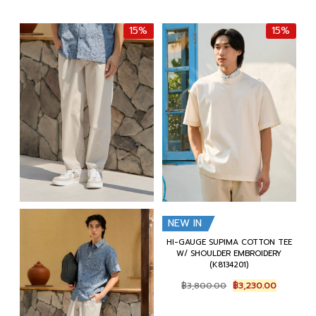
i
r
i
r
g
r
g
r
15%
15%
i
e
i
e
n
n
n
n
a
t
a
t
l
p
l
p
p
r
p
r
r
i
r
i
i
c
i
c
c
e
c
e
e
i
e
i
w
s
w
s
a
:
a
:
s
฿
s
฿
:
2
:
3
฿
,
฿
,
3
9
3
2
,
7
,
3
5
5
8
0
0
.
0
.
0
0
0
0
.
0
.
0
0
.
0
.
0
0
.
.