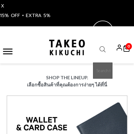
X
15% OFF + EXTRA 5%
S
k
0
i
Products
p
search
t
o
SHOP THE LINEUP.
c
เลือกซื้อสินค้าที่คุณต้องการง่ายๆ ได้ที่นี่
o
n
t
e
n
t