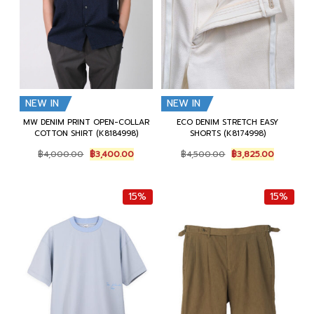
0
0
.
.
NEW IN
NEW IN
MW DENIM PRINT OPEN-COLLAR
ECO DENIM STRETCH EASY
COTTON SHIRT (K8184998)
SHORTS (K8174998)
O
C
O
C
฿
4,000.00
฿
3,400.00
฿
4,500.00
฿
3,825.00
r
u
r
u
i
r
i
r
g
r
g
r
15%
15%
i
e
i
e
n
n
n
n
a
t
a
t
l
p
l
p
p
r
p
r
r
i
r
i
i
c
i
c
c
e
c
e
e
i
e
i