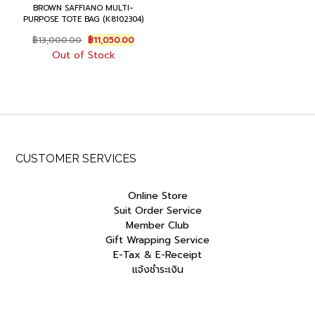
BROWN SAFFIANO MULTI-
PURPOSE TOTE BAG (K8102304)
Original
Current
฿
13,000.00
฿
11,050.00
price
price
Out of Stock
was:
is:
฿13,000.00.
฿11,050.00.
CUSTOMER SERVICES
Online Store
Suit Order Service
Member Club
Gift Wrapping Service
E-Tax & E-Receipt
แจ้งชำระเงิน