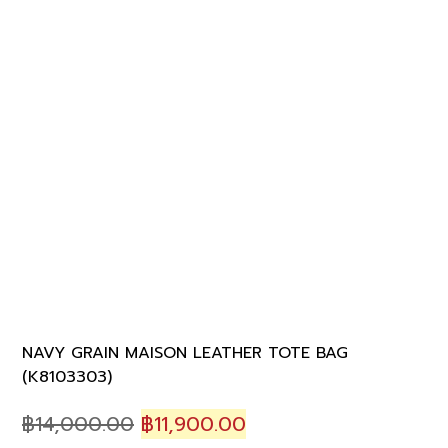
NAVY GRAIN MAISON LEATHER TOTE BAG
(K8103303)
Original
Current
฿
14,000.00
฿
11,900.00