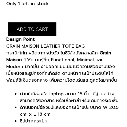
price
price
Only 1 left in stock
was:
is:
฿14,000.00.
฿11,900.00.
NAVY
ADD TO CART
GRAIN
MAISON
Design Point
LEATHER
GRAIN MAISON LEATHER TOTE BAG
TOTE
กระเป๋าโท้ท ผลิตจากหนังวัว ในซีรีส์หนังคลาสสิก
Grain
BAG
Maison
ที่ให้ความรู้สึก Functional, Minimal และ
(K8103303)
Modern มากขึ้น งานออกแบบเน้นโชว์ความสวยงามของ
quantity
เนื้อหนังและรูปทรงที่กะทัดรัด ด้านหน้ากระเป๋าประดับโลโก้
ฟอยล์สีเงินตรงกลาง เพิ่มความโดดเด่นและดูสดใสมากขึ้น
ด้านในมีช่องใส่ laptop ขนาด 15 นิ้ว มีฐานกว้าง
สามารถใส่เอกสาร หรือเสื้อผ้าสำหรับเดินทางระยะสั้น
ด้านนอกมีช่องซิปและช่องกระเป๋าแปะ ขนาด W 20.5
cm. x L 18 cm.
ซิปปากกระเป๋า