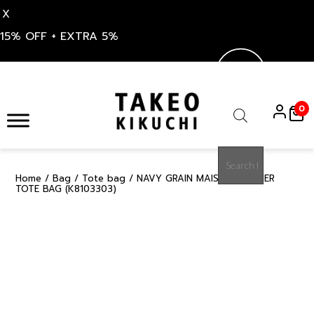
X
15% OFF + EXTRA 5%
Skip
to
0
content
Products
search
Home
/
Bag
/
Tote bag
/ NAVY GRAIN MAISON LEATHER
15%
TOTE BAG (K8103303)