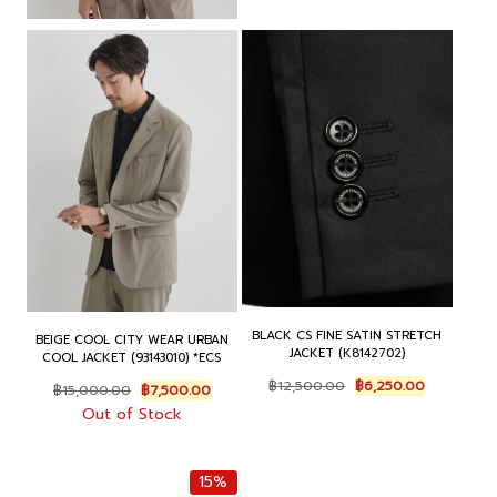
BLACK CS FINE SATIN STRETCH
BEIGE COOL CITY WEAR URBAN
JACKET (K8142702)
COOL JACKET (93143010) *ECS
Original
Current
Original
Current
฿
12,500.00
฿
6,250.00
฿
15,000.00
฿
7,500.00
price
price
price
price
Out of Stock
was:
is:
was:
is:
฿12,500.00.
฿6,250.00.
฿15,000.00.
฿7,500.00.
15%