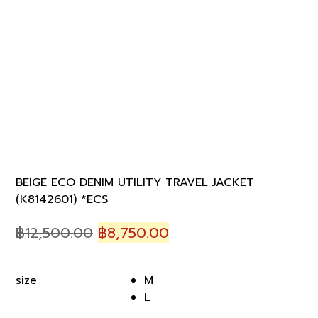
BEIGE ECO DENIM UTILITY TRAVEL JACKET
(K8142601) *ECS
Original
Current
฿
12,500.00
฿
8,750.00
price
price
was:
is:
M
size
฿12,500.00.
฿8,750.00.
L