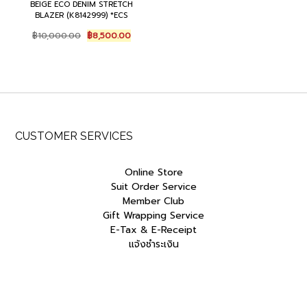
BEIGE ECO DENIM STRETCH
BLAZER (K8142999) *ECS
Original
Current
฿
10,000.00
฿
8,500.00
price
price
was:
is:
฿10,000.00.
฿8,500.00.
CUSTOMER SERVICES
Online Store
Suit Order Service
Member Club
Gift Wrapping Service
E-Tax & E-Receipt
แจ้งชำระเงิน