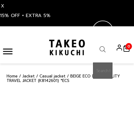
X
15% OFF + EXTRA 5%
Skip
to
0
content
Products
search
Home
/
Jacket
/
Casual jacket
/ BEIGE ECO DENIM UTILITY
30%
TRAVEL JACKET (K8142601) *ECS