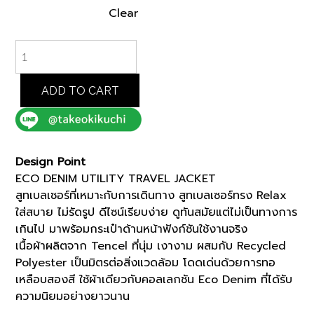
Clear
BEIGE
ECO
DENIM
UTILITY
ADD TO CART
TRAVEL
JACKET
(K8142601)
*ECS
Design Point
quantity
ECO DENIM UTILITY TRAVEL JACKET
สูทเบลเซอร์ที่เหมาะกับการเดินทาง สูทเบลเซอร์ทรง Relax
ใส่สบาย ไม่รัดรูป ดีไซน์เรียบง่าย ดูทันสมัยแต่ไม่เป็นทางการ
เกินไป มาพร้อมกระเป๋าด้านหน้าฟังก์ชันใช้งานจริง
เนื้อผ้าผลิตจาก Tencel ที่นุ่ม เงางาม ผสมกับ Recycled
Polyester เป็นมิตรต่อสิ่งแวดล้อม โดดเด่นด้วยการทอ
เหลือบสองสี ใช้ผ้าเดียวกับคอลเลกชัน Eco Denim ที่ได้รับ
ความนิยมอย่างยาวนาน