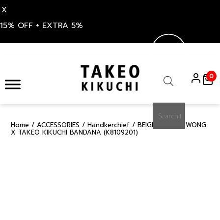
X
15% OFF + EXTRA 5%
Skip
to
0
content
Products
search
Home
/
ACCESSORIES
/
Handkerchief
/ BEIGE TAKARA WONG
15%
X TAKEO KIKUCHI BANDANA (K8109201)