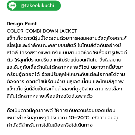
(93154020)
*ECS
quantity
Design Point
COLOR COMBI DOWN JACKET
แจ็กเก็ตดาวน์รุ่นนี้โดดเด่นด้วยการผสมผสานวัสดุสังเคราะห์
เนื้อนุ่มและผ้าลักษณะคล้ายขนสัตว์ ในโทนสีตัดกันอย่างมี
สไตล์ โครงสร้างแพตเทิร์นแบบสามมิติช่วยให้เสื้อเข้ารูปพอดี
ตัว ให้ลุคที่ปราดเปรียว แต่ไม่รัดแน่นจนเกินไป จึงใส่สบาย
และจับคู่กับเสื้อด้านในได้หลากหลายดีไซน์ นอกจากนี้ยังมา
พร้อมฮู้ดถอดได้ ช่วยปรับลุคให้เหมาะกับแต่ละโอกาสได้ตาม
ต้องการ ด้วยดีไซน์เรียบง่าย ซิลูเอตเนี๊ยบ และโทนสีสุภาพ
แจ็กเก็ตรุ่นนี้จึงเป็นไอเท็มลำลองที่ดูภูมิฐาน สามารถเลือก
สีสันได้หลากหลายเพื่อสร้างสไตล์เฉพาะตัว
ถือเป็นดาวน์คุณภาพดี ให้การเก็บความร้อนยอดเยี่ยม
เหมาะสำหรับอุณหภูมิประมาณ
10–20°C
: ให้ความอบอุ่น
กำลังดีสำหรับการใส่ในเมืองหรือใส่เดินทาง