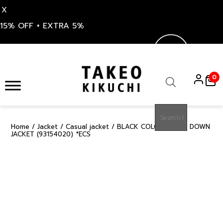
X
15% OFF + EXTRA 5%
Skip
to
0
content
Products
search
Home
/
Jacket
/
Casual jacket
/ BLACK COLOR COMBI DOWN
30%
JACKET (93154020) *ECS