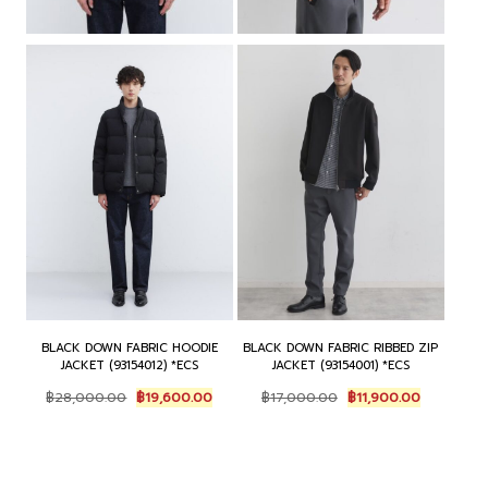
BLACK DOWN FABRIC HOODIE
BLACK DOWN FABRIC RIBBED ZIP
JACKET (93154012) *ECS
JACKET (93154001) *ECS
Original
Current
Original
Current
฿
28,000.00
฿
19,600.00
฿
17,000.00
฿
11,900.00
price
price
price
price
was:
is:
was:
is:
฿28,000.00.
฿19,600.00.
฿17,000.00.
฿11,900.00