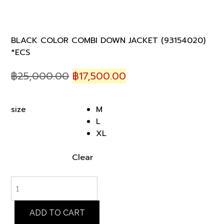
BLACK COLOR COMBI DOWN JACKET (93154020)
*ECS
Original
Current
฿
25,000.00
฿
17,500.00
price
price
was:
is:
M
size
฿25,000.00.
฿17,500.00.
L
XL
Clear
BLACK
COLOR
COMBI
DOWN
ADD TO CART
JACKET