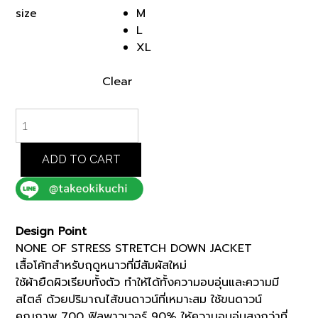
was:
is:
M
size
฿28,000.00.
฿23,800.00.
L
XL
Clear
BLACK
NONE
OF
STRESS
ADD TO CART
STRETCH
DOWN
JACKET
(93154010)
Design Point
*ECS
NONE OF STRESS STRETCH DOWN JACKET
quantity
เสื้อโค้ทสำหรับฤดูหนาวที่มีสัมผัสใหม่
ใช้ผ้ายืดผิวเรียบทั้งตัว ทำให้ได้ทั้งความอบอุ่นและความมี
สไตล์ ด้วยปริมาณไส้ขนดาวน์ที่เหมาะสม ใช้ขนดาวน์
คุณภาพ 700 ฟิลพาวเวอร์ 90% ให้ความอบอุ่นสูงกว่าที่