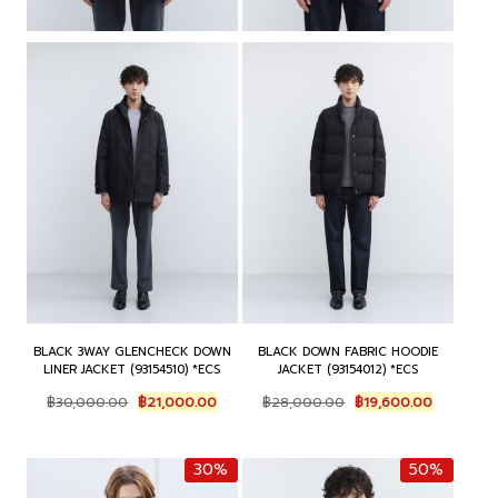
BLACK 3WAY GLENCHECK DOWN
BLACK DOWN FABRIC HOODIE
LINER JACKET (93154510) *ECS
JACKET (93154012) *ECS
Original
Current
Original
Current
฿
30,000.00
฿
21,000.00
฿
28,000.00
฿
19,600.00
price
price
price
price
was:
is:
was:
is:
฿30,000.00.
฿21,000.00.
฿28,000.00.
฿19,600.0
30%
50%