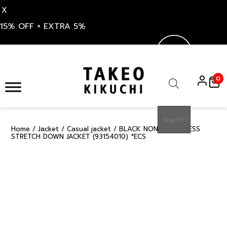
X
15% OFF + EXTRA 5%
Skip
to
0
content
Products
search
Home
/
Jacket
/
Casual jacket
/ BLACK NONE OF STRESS
15%
STRETCH DOWN JACKET (93154010) *ECS