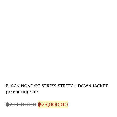
BLACK NONE OF STRESS STRETCH DOWN JACKET
(93154010) *ECS
Original
Current
฿
28,000.00
฿
23,800.00
price
price