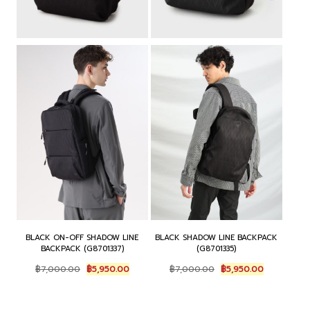
BLACK ON-OFF SHADOW LINE
BLACK SHADOW LINE BACKPACK
BACKPACK (G8701337)
(G8701335)
Original
Current
Original
Current
฿
7,000.00
฿
5,950.00
฿
7,000.00
฿
5,950.00
price
price
price
price
was:
is:
was:
is:
฿7,000.00.
฿5,950.00.
฿7,000.00.
฿5,950.00.