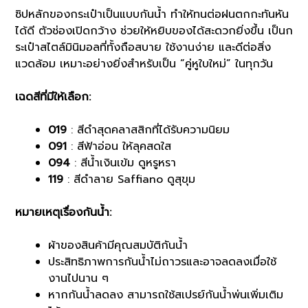
ซิปหลักของกระเป๋าเป็นแบบกันน้ำ ทำให้ทนต่อฝนตกกะทันหัน
ได้ดี ตัวช่องเปิดกว้าง ช่วยให้หยิบของได้สะดวกยิ่งขึ้น เป็นก
ระเป๋าสไตล์มินิมอลที่ทั้งถือสบาย ใช้งานง่าย และดีต่อสิ่ง
แวดล้อม เหมาะอย่างยิ่งสำหรับเป็น “คู่หูใบใหม่” ในทุกวัน
เฉดสีที่มีให้เลือก:
019
: สีดำสุดคลาสสิกที่ได้รับความนิยม
091
: สีฟ้าอ่อน ให้ลุคสดใส
094
: สีน้ำเงินเข้ม ดูหรูหรา
119
: สีดำลาย Saffiano ดูสุขุม
หมายเหตุเรื่องกันน้ำ:
ผ้าของสินค้ามีคุณสมบัติกันน้ำ
ประสิทธิภาพการกันน้ำไม่ถาวรและอาจลดลงเมื่อใช้
งานไปนาน ๆ
หากกันน้ำลดลง สามารถใช้สเปรย์กันน้ำพ่นเพิ่มเติม