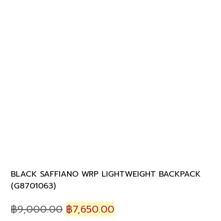
BLACK SAFFIANO WRP LIGHTWEIGHT BACKPACK
(G8701063)
Original
Current
฿
9,000.00
฿
7,650.00