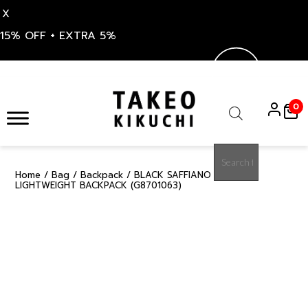
X
15% OFF + EXTRA 5%
Skip
to
0
content
Products
search
Home
/
Bag
/
Backpack
/ BLACK SAFFIANO WRP
15%
LIGHTWEIGHT BACKPACK (G8701063)