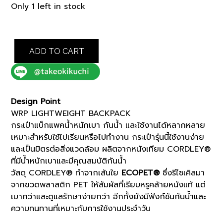
price
price
Only 1 left in stock
was:
is:
฿9,000.00.
฿7,650.00.
BLACK
ADD TO CART
SAFFIANO
WRP
LIGHTWEIGHT
BACKPACK
(G8701063)
Design Point
quantity
WRP LIGHTWEIGHT BACKPACK
กระเป๋าแบ็กแพคน้ำหนักเบา กันน้ำ และใช้งานได้หลากหลาย
เหมาะสำหรับใช้ไปเรียนหรือไปทำงาน กระเป๋ารุ่นนี้ใช้งานง่าย
และเป็นมิตรต่อสิ่งแวดล้อม ผลิตจากหนังเทียม CORDLEY®
ที่มีน้ำหนักเบาและมีคุณสมบัติกันน้ำ
วัสดุ CORDLEY® ทำจากเส้นใย
ECOPET®
ซึ่งรีไซเคิลมา
จากขวดพลาสติก PET ให้สัมผัสที่เรียบหรูคล้ายหนังแท้ แต่
เบากว่าและดูแลรักษาง่ายกว่า อีกทั้งยังมีฟังก์ชันกันน้ำและ
ความทนทานที่เหมาะกับการใช้งานประจำวัน