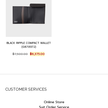
BLACK RIPPLE COMPACT WALLET
(G8701372)
Original
Current
฿
7,500.00
฿
6,375.00
price
price
was:
is:
฿7,500.00.
฿6,375.00.
CUSTOMER SERVICES
Online Store
Suit Order Service