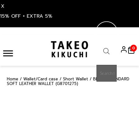
X
15% OFF + EXTRA 5%
Skip
to
0
content
Products
search
Home
/
Wallet/Card case
/
Short Wallet
/ BLACK STANDARD
50%
SOFT LEATHER WALLET (G8701275)