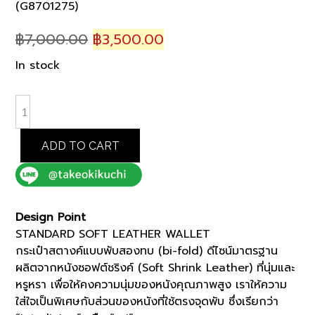
(G8701275)
Original
Current
฿
7,000.00
฿
3,500.00
price
price
In stock
was:
is:
฿7,000.00.
฿3,500.00.
BLACK
STANDARD
SOFT
ADD TO CART
LEATHER
WALLET
(G8701275)
quantity
Design Point
STANDARD SOFT LEATHER WALLET
กระเป๋าสตางค์แบบพับสองทบ (bi-fold) ดีไซน์มาตรฐาน
ผลิตจากหนังซอฟต์ชริงค์ (Soft Shrink Leather) ที่นุ่มและ
หรูหรา เพื่อให้คงความนุ่มของหนังคุณภาพสูง เราให้ความ
ใส่ใจเป็นพิเศษกับส่วนของหนังที่ใช้ตรงจุดพับ ซึ่งเรียกว่า