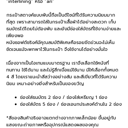
“interlining” หรือ “ari”
กระเป๋าสตางค์แบบพับนี้ถือเป็นดีไซน์ที่ได้รับความนิยมมาก
ที่สุด เพราะสามารถใส่ในกระเป๋าเสื้อผ้าได้อย่างสะดวก เก็บ
ธนบัตรได้โดยไม่ต้องพับ และยังมีช่องใส่บัตรที่ใช้งานง่ายและ
เพียงพอ
หนังซอฟต์ชริงค์มีคุณสมบัติพิเศษคือรอยขีดข่วนจะไม่เห็น
ชัดเจนแม้จะพกพาไว้ในกระเป๋า จึงใช้งานได้อย่างมั่นใจ
เนื่องจากเป็นไอเทมแบบมาตรฐาน เราจึงเลือกใช้หนังที่
ทนทาน ใช้ได้นาน และไม่รู้สึกเบื่อแม้ใช้นาน มีให้เลือกทั้งหมด
4 สี โดยเราแนะนำสีสว่างอย่างส้ม และสีเขียวที่ได้รับความ
นิยม เหมาะอย่างยิ่งสำหรับเป็นของขวัญ
ช่องใส่ธนบัตร 2 ช่อง / ช่องใส่เหรียญ 1 ช่อง
ช่องใส่บัตร 5 ช่อง / ช่องเอนกประสงค์ด้านใน 2 ช่อง
*สีของสินค้าจริงอาจแตกต่างจากภาพเล็กน้อย ขึ้นอยู่กับ
แสงขณะถ่ายภาพหรืออุปกรณ์แสดงผลของคุณ