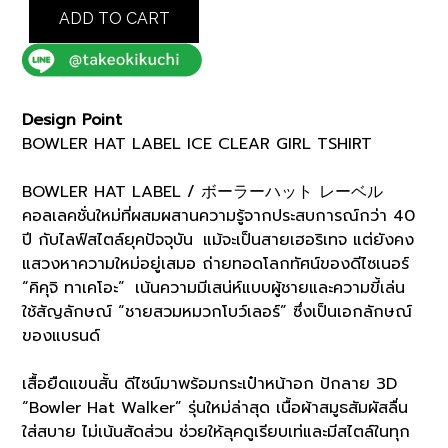
ICE
ADD TO CART
CLEAR
WALKER
TSHIRT
(93125602)
Design Point
*ECS
BOWLER HAT LABEL ICE CLEAR GIRL TSHIRT
quantity
BOWLER HAT LABEL / ボーラーハット レーベル
คอลเลคชั่นใหม่ที่ผสมผสานความรู้จากประสบการณ์กว่า 40
ปี กับไลฟ์สไตล์ยุคปัจจุบัน แม้จะเป็นสายเฮอริเทจ แต่ยังคง
แสวงหาความใหม่อยู่เสมอ ถ่ายทอดโลกทัศน์ของดีไซเนอร์
“คิคุจิ ทาเคโอะ” เน้นความมีเสน่ห์แบบผู้ชายและความขี้เล่น
ใช้สัญลักษณ์ “ชายสวมหมวกโบว์เลอร์” ซึ่งเป็นเอกลักษณ์
ของแบรนด์
เสื้อยืดแขนสั้น ดีไซน์มาพร้อมกระเป๋าหน้าอก ปักลาย 3D
“Bowler Hat Walker” รุ่นใหม่ล่าสุด เนื้อผ้าสมูธสัมผัสลื่น
ใส่สบาย ไม่เน้นสัดส่วน ช่วยให้ลุคดูเรียบเท่และมีสไตล์ในทุก