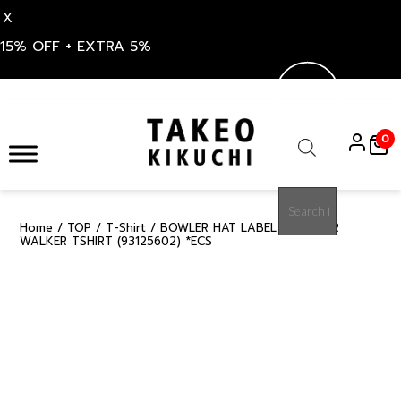
X
15% OFF + EXTRA 5%
Skip
to
0
content
Products
search
Home
/
TOP
/
T-Shirt
/ BOWLER HAT LABEL ICE CLEAR
15%
WALKER TSHIRT (93125602) *ECS