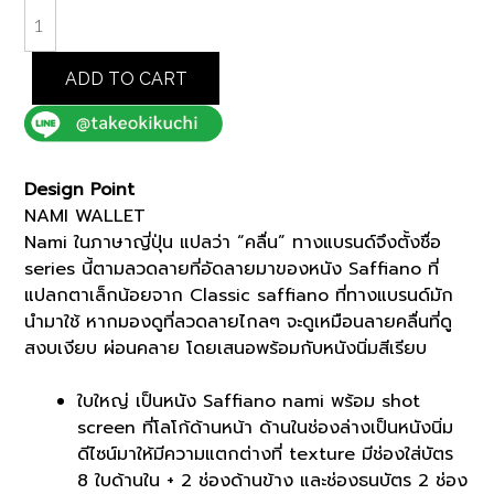
฿4,200.00.
฿3,570.00.
BROWN
NAMI
WALLET
ADD TO CART
(K8104998)
quantity
Design Point
NAMI WALLET
Nami ในภาษาญี่ปุ่น แปลว่า “คลื่น” ทางแบรนด์จึงตั้งชื่อ
series นี้ตามลวดลายที่อัดลายมาของหนัง Saffiano ที่
แปลกตาเล็กน้อยจาก Classic saffiano ที่ทางแบรนด์มัก
นำมาใช้ หากมองดูที่ลวดลายไกลๆ จะดูเหมือนลายคลื่นที่ดู
สงบเงียบ ผ่อนคลาย โดยเสนอพร้อมกับหนังนิ่มสีเรียบ
ใบใหญ่ เป็นหนัง Saffiano nami พร้อม shot
screen ที่โลโก้ด้านหน้า ด้านในช่องล่างเป็นหนังนิ่ม
ดีไซน์มาให้มีความแตกต่างที่ texture มีช่องใส่บัตร
8 ใบด้านใน + 2 ช่องด้านข้าง และช่องธนบัตร 2 ช่อง