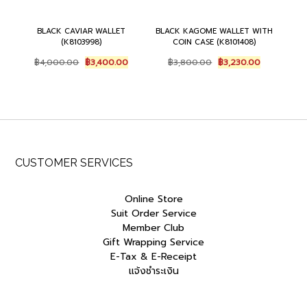
BLACK CAVIAR WALLET
BLACK KAGOME WALLET WITH
(K8103998)
COIN CASE (K8101408)
Original
Current
Original
Current
฿
4,000.00
฿
3,400.00
฿
3,800.00
฿
3,230.00
price
price
price
price
was:
is:
was:
is:
฿4,000.00.
฿3,400.00.
฿3,800.00.
฿3,230.00.
CUSTOMER SERVICES
Online Store
Suit Order Service
Member Club
Gift Wrapping Service
E-Tax & E-Receipt
แจ้งชำระเงิน