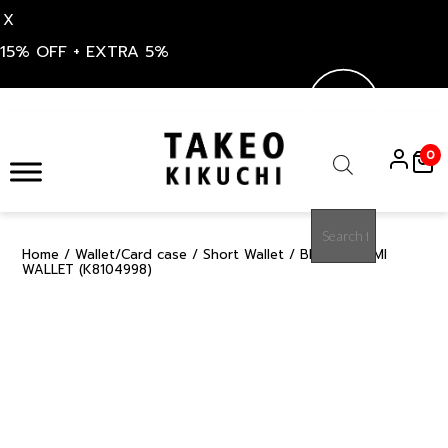
X
15% OFF + EXTRA 5%
Skip
to
0
content
Products
search
Home
/
Wallet/Card case
/
Short Wallet
/ BROWN NAMI
15%
WALLET (K8104998)