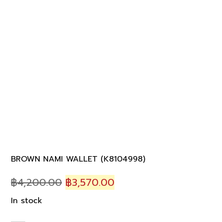
BROWN NAMI WALLET (K8104998)
Original
Current
฿
4,200.00
฿
3,570.00
price
price
In stock
was:
is: