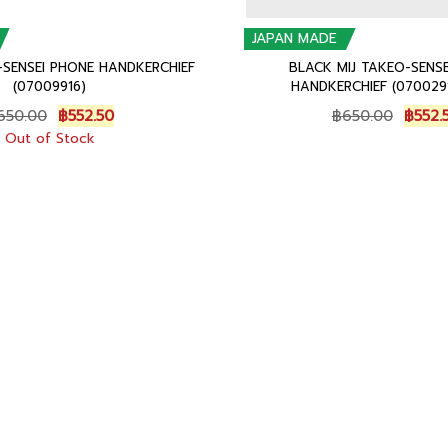
JAPAN MADE
SENSEI PHONE HANDKERCHIEF
BLACK MIJ TAKEO-SENS
(07009916)
HANDKERCHIEF (070029
Original
Current
Origin
650.00
฿
552.50
฿
650.00
฿
552.
price
price
price
Out of Stock
was:
is:
was:
฿650.00.
฿552.50.
฿650.