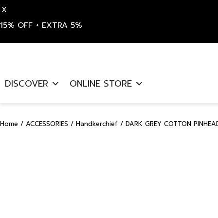
X
15% OFF + EXTRA 5%
Skip
to
DISCOVER
ONLINE STORE
content
Home
/
ACCESSORIES
/
Handkerchief
/ DARK GREY COTTON PINHEAD