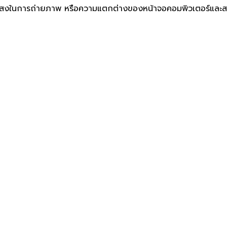
พแสงในการถ่ายภาพ หรือความแตกต่างของหน้าจอคอมพิวเตอร์และ