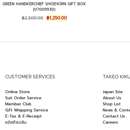
GREEN HANDKERCHIEF SHOEHORN GIFT BOX
(07009930)
Original
Current
฿
2,500.00
฿
1,250.00
price
price
was:
is:
฿2,500.00.
฿1,250.00.
CUSTOMER SERVICES
TAKEO KIK
Online Store
Japan Site
Suit Order Service
About Us
Member Club
Shop List
Gift Wrapping Service
News & Cont
E-Tax & E-Receipt
Contact Us
แจ้งชำระเงิน
Careers