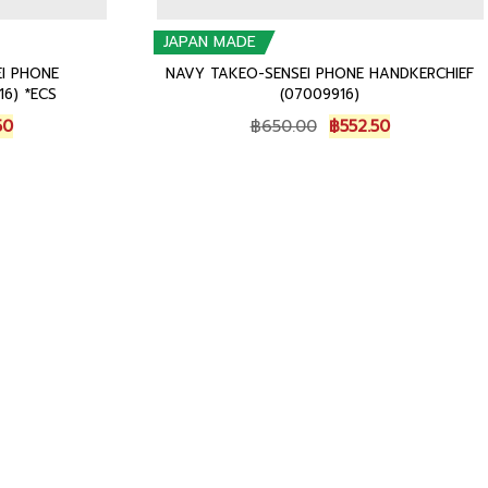
JAPAN MADE
EI PHONE
NAVY TAKEO-SENSEI PHONE HANDKERCHIEF
16) *ECS
(07009916)
al
Current
Original
Current
50
฿
650.00
฿
552.50
price
price
price
is:
was:
is:
00.
฿552.50.
฿650.00.
฿552.50.