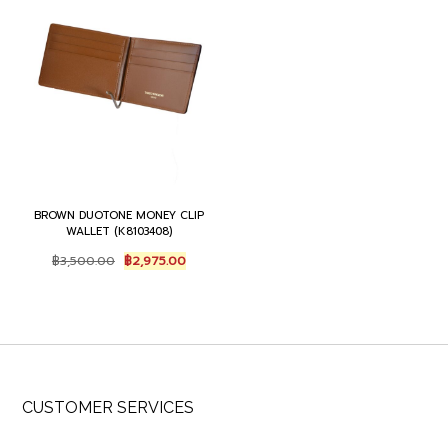
BROWN DUOTONE MONEY CLIP
WALLET (K8103408)
Original
Current
฿
3,500.00
฿
2,975.00
price
price
was:
is:
฿3,500.00.
฿2,975.00.
CUSTOMER SERVICES