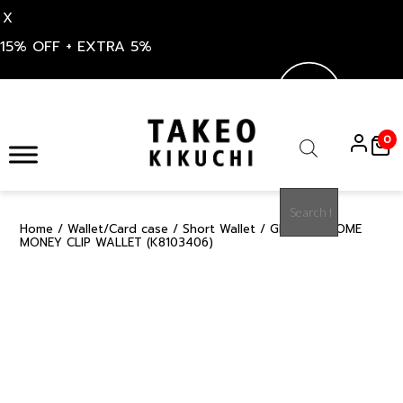
X
15% OFF + EXTRA 5%
Skip
to
0
content
Products
search
Home
/
Wallet/Card case
/
Short Wallet
/ GREEN KAGOME
15%
MONEY CLIP WALLET (K8103406)