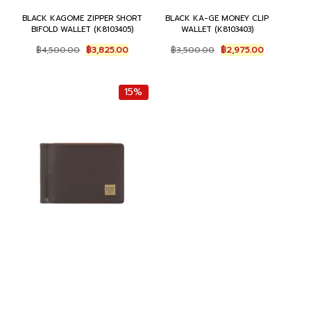
BLACK KAGOME ZIPPER SHORT
BLACK KA-GE MONEY CLIP
BIFOLD WALLET (K8103405)
WALLET (K8103403)
Original
Current
Original
Current
฿
4,500.00
฿
3,825.00
฿
3,500.00
฿
2,975.00
price
price
price
price
was:
is:
was:
is:
฿4,500.00.
฿3,825.00.
฿3,500.00.
฿2,975.00.
15%