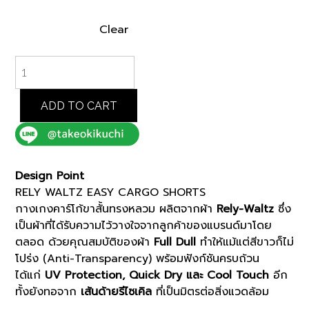
Clear
GREEN
RELY
WALTZ
EASY
ADD TO CART
CARGO
SHORTS
(K8172995)
quantity
Design Point
RELY WALTZ EASY CARGO SHORTS
กางเกงคาร์โก้ขาสั้นทรงหลวม ผลิตจากผ้า
Rely-Waltz
ซึ่ง
เป็นผ้าที่ได้รับความไว้วางใจจากลูกค้าของแบรนด์มาโดย
ตลอด ด้วยคุณสมบัติของผ้า
Full Dull
ทำให้แม้แต่สีขาวก็ไม่
โปร่ง (Anti-Transparency) พร้อมฟังก์ชันครบถ้วน
ได้แก่
UV Protection, Quick Dry และ Cool Touch
อีก
ทั้งยังทอจาก
เส้นด้ายรีไซเคิล
ที่เป็นมิตรต่อสิ่งแวดล้อม