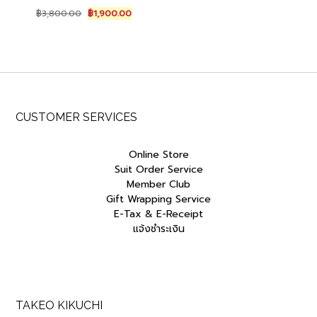
Original
Current
฿
3,800.00
฿
1,900.00
price
price
was:
is:
฿3,800.00.
฿1,900.00.
CUSTOMER SERVICES
Online Store
Suit Order Service
Member Club
Gift Wrapping Service
E-Tax & E-Receipt
แจ้งชำระเงิน
TAKEO KIKUCHI