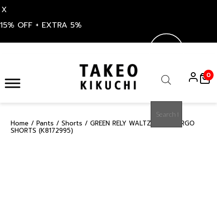
X
15% OFF + EXTRA 5%
Skip
to
0
content
Products
search
Home
/
Pants
/
Shorts
/ GREEN RELY WALTZ EASY CARGO
15%
SHORTS (K8172995)