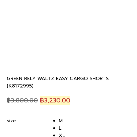
GREEN RELY WALTZ EASY CARGO SHORTS
(K8172995)
Original
Current
฿
3,800.00
฿
3,230.00
price
price
was:
is:
M
size
฿3,800.00.
฿3,230.00.
L
XL