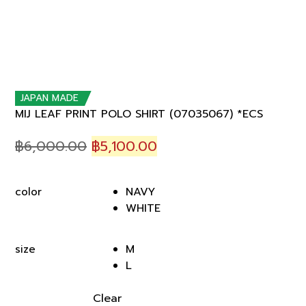
JAPAN MADE
MIJ LEAF PRINT POLO SHIRT (07035067) *ECS
Original
Current
฿
6,000.00
฿
5,100.00
price
price
was:
is:
NAVY
color
฿6,000.00.
฿5,100.00.
WHITE
M
size
L
Clear