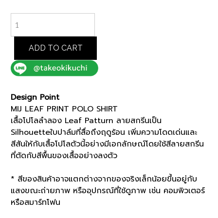
MIJ
LEAF
PRINT
POLO
ADD TO CART
SHIRT
(07035067)
*ECS
quantity
Design Point
MIJ LEAF PRINT POLO SHIRT
เสื้อโปโลลำลอง Leaf Patturn ลายสกรีนเป็น
Silhouetteใบปาล์มที่สื่อถึงฤดูร้อน เพิ่มความโดดเด่นและ
สีสันให้กับเสื้อโปโลตัวนี้อย่างมีเอกลักษณ์โดยใช้สีลายสกรีน
ที่ตัดกับสีพื้นของเสื้ออย่างลงตัว
* สีของสินค้าอาจแตกต่างจากของจริงเล็กน้อยขึ้นอยู่กับ
แสงขณะถ่ายภาพ หรืออุปกรณ์ที่ใช้ดูภาพ เช่น คอมพิวเตอร์
หรือสมาร์ทโฟน