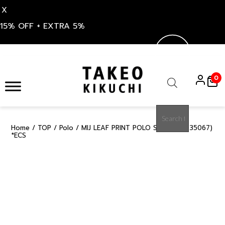
X
15% OFF + EXTRA 5%
Skip
to
0
content
Products
search
Home
/
TOP
/
Polo
/ MIJ LEAF PRINT POLO SHIRT (07035067)
15%
*ECS