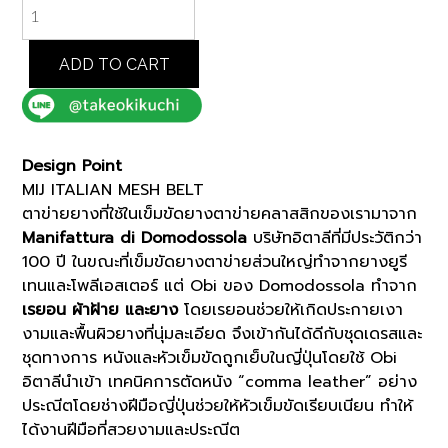
MIJ
ITALIAN
MESH
BELT
ADD TO CART
(07001551)
quantity
Design Point
MIJ ITALIAN MESH BELT
ตาข่ายยางที่ใช้ในเข็มขัดยางตาข่ายคลาสสิกของเรามาจาก
Manifattura di Domodossola
บริษัทอิตาลีที่มีประวัติกว่า
100 ปี ในขณะที่เข็มขัดยางตาข่ายส่วนใหญ่ทำจากยางยูรี
เทนและโพลีเอสเตอร์ แต่ Obi ของ Domodossola ทำจาก
เรยอน ผ้าฝ้าย และยาง
โดยเรยอนช่วยให้เกิดประกายเงา
งามและพื้นผิวยางที่นุ่มละเอียด จึงเข้ากันได้ดีกับชุดเดรสและ
ชุดทางการ หนังและหัวเข็มขัดถูกเย็บในญี่ปุ่นโดยใช้ Obi
อิตาลีนำเข้า เทคนิคการตัดหนัง “comma leather” อย่าง
ประณีตโดยช่างฝีมือญี่ปุ่นช่วยให้หัวเข็มขัดเรียบเนียน ทำให้
ได้งานฝีมือที่สวยงามและประณีต