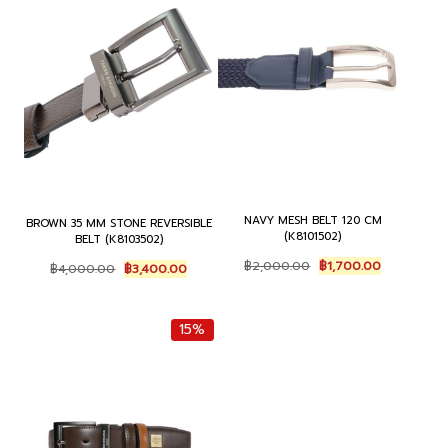
NAVY MESH BELT 120 CM
BROWN 35 MM STONE REVERSIBLE
(K8101502)
BELT (K8103502)
Original
Current
Original
Current
฿
2,000.00
฿
1,700.00
฿
4,000.00
฿
3,400.00
price
price
price
price
was:
is:
was:
is:
฿2,000.00.
฿1,700.00.
฿4,000.00.
฿3,400.00.
15%