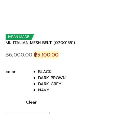
JAPAN MADE
MIJ ITALIAN MESH BELT (07001551)
Original
Current
฿
6,000.00
฿
5,100.00
price
price
was:
is:
BLACK
color
฿6,000.00.
฿5,100.00.
DARK BROWN
DARK GREY
NAVY
Clear