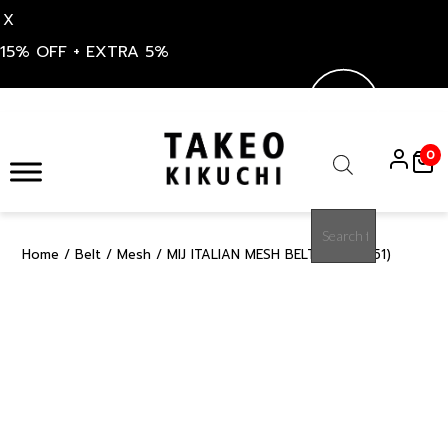
X
15% OFF + EXTRA 5%
Skip
to
0
content
Products
search
Home
/
Belt
/
Mesh
/ MIJ ITALIAN MESH BELT (07001551)
15%